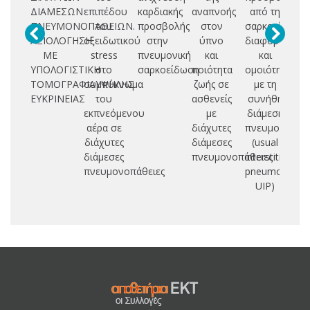
ΔΙΑΜΕΣΩΝ
επιπέδου
καρδιακής
αναπνοής
από τη
ΠΝΕΥΜΟΝΟΠΑΘΕΙΩΝ.
του
προσβολής
στον
σαρκοείδωση:
ΑΞΙΟΛΟΓΗΣΗ
οξειδωτικού
στην
ύπνο
διαφορές
ΜΕ
stress
πνευμονική
και
και
ΥΠΟΛΟΓΙΣΤΙΚΗ
στο
σαρκοείδωση
ποιότητα
ομοιότητες
ΤΟΜΟΓΡΑΦΙΑΥΨΗΛΗΣ
συμπύκνωμα
ζωής σε
με τη
ΕΥΚΡΙΝΕΙΑΣ
του
ασθενείς
συνήθη
εκπνεόμενου
με
διάμεση
αέρα σε
διάχυτες
πνευμονία
διάχυτες
διάμεσες
(usual
διάμεσες
πνευμονοπάθειες
interstitial
πνευμονοπάθειες
pneumonia-
UIP)