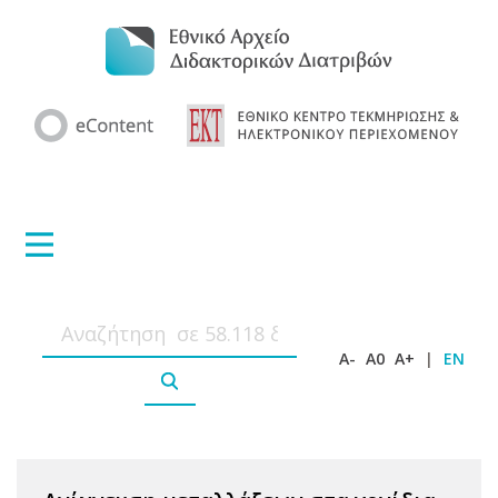
A-
A0
A+
|
EN