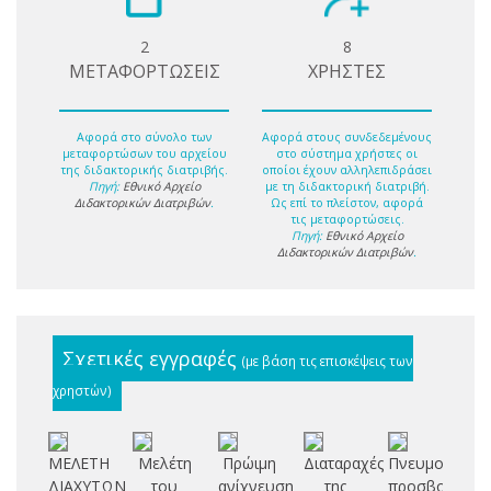
2
8
ΜΕΤΑΦΟΡΤΩΣΕΙΣ
ΧΡΗΣΤΕΣ
Αφορά στο σύνολο των
Αφορά στους συνδεδεμένους
μεταφορτώσων του αρχείου
στο σύστημα χρήστες οι
της διδακτορικής διατριβής.
οποίοι έχουν αλληλεπιδράσει
Πηγή:
Εθνικό Αρχείο
με τη διδακτορική διατριβή.
Διδακτορικών Διατριβών
.
Ως επί το πλείστον, αφορά
τις μεταφορτώσεις.
Πηγή:
Εθνικό Αρχείο
Διδακτορικών Διατριβών
.
Σχετικές εγγραφές
(με βάση τις επισκέψεις των
χρηστών)
ΜΕΛΕΤΗ
Μελέτη
Πρώιμη
Διαταραχές
Πνευμονική
ΔΙΑΧΥΤΩΝ
του
ανίχνευση
της
προσβολή