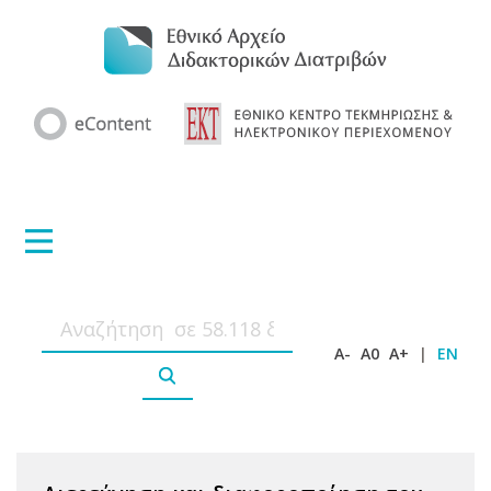
A-
A0
A+
|
EN