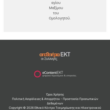
αγίου
Μαξίμου
του
Ομολογητού.