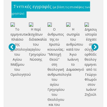
Σχετικές εγγραφές
(με βάση τις επισκέψεις των
χρηστών)
Το
Η περί
Ο
Η
Δημιουργία,
Ον
ερμηνευτικό
εσχάτων
άνθρωπος
σωτηρία
ιστορία,
πλαίσιο
διδασκαλία
της εν
του
έσχατα
γν
της
του
Χριστώ
ανθρώπου
στη
χριστολογίας
αγίου
κοινωνίας.:
κατά τον
σύγχρονη
τρ
του
Γρηγορίου
"Μετοχή
Άγιο
ορθόδοξη
τ
Αγίου
Νύσσης
Θεού"
Ιωάννη
θεολογική
Α
Μαξίμου
στη
το
ερμηνευτική:
του
θεολογική
Δαμασκηνό
από το
Ομολογητού
ανθρωπολογία
Γεώργιο
του
Φλωρόφσκυ
αγίου
στον
Γρηγορίου
Ιωάννη
του
Ζηζούλια
Θεολόγου
και του