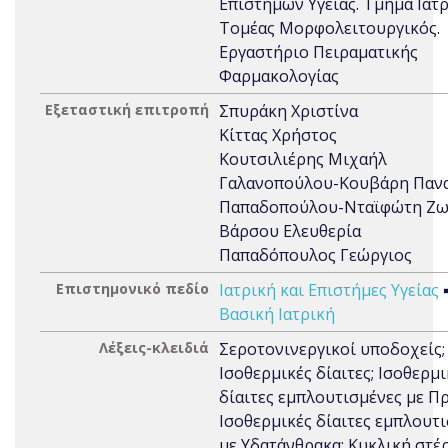
Επιστημών Υγείας. Τμήμα Ιατρ
Τομέας Μορφολειτουργικός.
Εργαστήριο Πειραματικής
Φαρμακολογίας
Εξεταστική επιτροπή
Σπυράκη Χριστίνα
Κίττας Χρήστος
Κουτσιλιέρης Μιχαήλ
Γαλανοπούλου-Κουβάρη Παν
Παπαδοπούλου-Νταϊφώτη Ζ
Βάρσου Ελευθερία
Παπαδόπουλος Γεώργιος
Επιστημονικό πεδίο
Ιατρική και Επιστήμες Υγείας
Βασική Ιατρική
Λέξεις-κλειδιά
Σεροτονινεργικοί υποδοχείς;
Ισοθερμικές δίαιτες; Ισοθερμι
δίαιτες εμπλουτισμένες με Π
Ισοθερμικές δίαιτες εμπλουτ
με Υδατάνθρακα; Κυκλική στέ