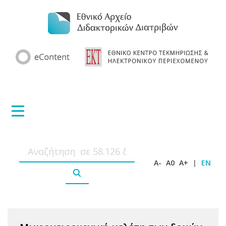
A-
A0
A+
|
EN