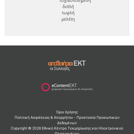
τυχαιοποιημένη
διπλή
τυφλή
μελέτη