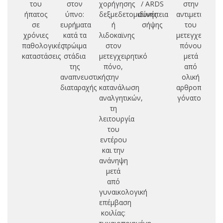
του
στον
χορήγησης
/ ARDS
στην
co
ήπατος
ύπνο:
δεξμεδετομιδίνης
συνέπεια
αντιμετώπιση
σε
ευρήματα
ή
σήψης
του
pr
χρόνιες
κατά τα
λιδοκαϊνης
μετεγχειρητικ
παθολογικές
πρώιμα
στον
πόνου
καταστάσεις
στάδια
μετεγχειρητικό
μετά
της
πόνο,
από
αναπνευστικής
την
ολική
διαταραχής
κατανάλωση
αρθροπλαστικ
αναλγητικών,
γόνατος
τη
λειτουργία
του
εντέρου
και την
ανάνηψη
μετά
από
γυναικολογική
επέμβαση
κοιλίας: