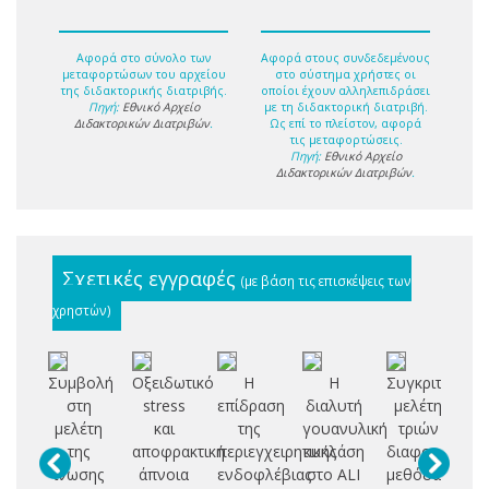
Αφορά στο σύνολο των
Αφορά στους συνδεδεμένους
μεταφορτώσων του αρχείου
στο σύστημα χρήστες οι
της διδακτορικής διατριβής.
οποίοι έχουν αλληλεπιδράσει
Πηγή:
Εθνικό Αρχείο
με τη διδακτορική διατριβή.
Διδακτορικών Διατριβών
.
Ως επί το πλείστον, αφορά
τις μεταφορτώσεις.
Πηγή:
Εθνικό Αρχείο
Διδακτορικών Διατριβών
.
Σχετικές εγγραφές
(με βάση τις επισκέψεις των
χρηστών)
Συμβολή
Οξειδωτικό
Η
Η
Συγκριτική
S
στη
stress
επίδραση
διαλυτή
μελέτη
a
μελέτη
και
της
γουανυλική
τριών
της
αποφρακτική
περιεγχειρητικής
κυκλάση
διαφορετικών
ίνωσης
άπνοια
ενδοφλέβιας
στο ALI
μεθόδων
m