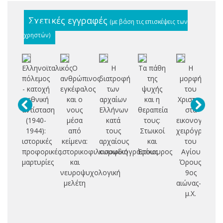
Σχετικές εγγραφές
(με βάση τις επισκέψεις των
χρηστών)
Ελληνοϊταλικός
Ο
Η
Τα πάθη
Η
Αυ
πόλεμος
ανθρώπινος
διατροφή
της
μορφή
σ
- κατοχή
εγκέφαλος
των
ψυχής
του
- εθνική
και ο
αρχαίων
και η
Χριστού
ικ
αντίσταση
νους
Ελλήνων
θεραπεία
στα
μ
(1940-
μέσα
κατά
τους:
εικονογραφη
1944):
από
τους
Στωικοί
χειρόγραφα
σχ
ιστορικές
κείμενα:
αρχαίους
και
του
προφορικές
ιστορικοφιλοσοφική
κωμωδιογράφους
Επίκουρος
Αγίου
αθ
μαρτυρίες
και
Όρους:
νευροψυχολογική
9ος
φ
μελέτη
αιώνας-1204
α
μ.Χ.
δι
μ