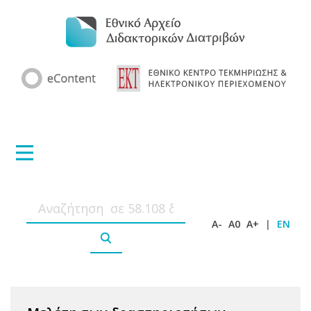
A-
A0
A+
|
EN