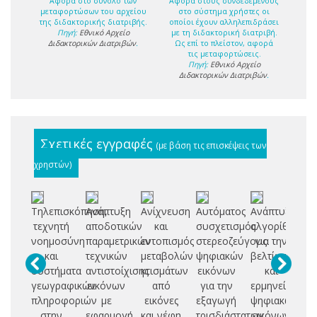
Αφορά στο σύνολο των
Αφορά στους συνδεδεμένους
μεταφορτώσων του αρχείου
στο σύστημα χρήστες οι
της διδακτορικής διατριβής.
οποίοι έχουν αλληλεπιδράσει
Πηγή:
Εθνικό Αρχείο
με τη διδακτορική διατριβή.
Διδακτορικών Διατριβών
.
Ως επί το πλείστον, αφορά
τις μεταφορτώσεις.
Πηγή:
Εθνικό Αρχείο
Διδακτορικών Διατριβών
.
Σχετικές εγγραφές
(με βάση τις επισκέψεις των
χρηστών)
Τηλεπισκόπηση,
Ανάπτυξη
Aνίχνευση
Αυτόματος
Ανάπτυξη
Re
τεχνητή
αποδοτικών
και
συσχετισμός
αλγορίθμων
se
νοημοσύνη
παραμετρικών
εντοπισμός
στερεοζεύγους
για την
se
και
τεχνικών
μεταβολών
ψηφιακών
βελτίωση
συστήματα
αντιστοίχισης
κτισμάτων
εικόνων
και
c
γεωγραφικών
εικόνων
από
για την
ερμηνεία
de
πληροφοριών
με
εικόνες
εξαγωγή
ψηφιακών
στην
εφαρμογή
και νέφη
τρισδιάστατων
εικόνων