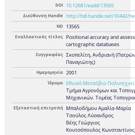
DOI
10.12681/eadd/13565
Διεύθυνση Handle
http://hdl.handle.net/10442/h
ND
13565
Εναλλακτικός τίτλος
Positional accuracy and asses
cartographic databases
Συγγραφέας
Σκοπελίτη, Ανδριανή (Πατρώ
Παναγιώτης)
Ημερομηνία
2001
Ίδρυμα
Εθνικό Μετσόβιο Πολυτεχνεί
Τμήμα Αγρονόμων και Τοπο
Μηχανικών. Τομέας Τοπογρα
Εξεταστική επιτροπή
Μπαλοδήμου Αμαλία-Μαρία
Τσούλος Λύσανδρος
Βέης Γεώργιος
Κουτσόπουλος Κωνσταντίνος