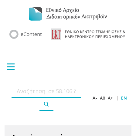
A-
A0
A+
|
EN