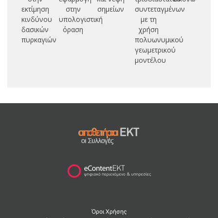
εκτίμηση
στην
σημείων
συντεταγμένων
l
κινδύνου
υπολογιστική
με τη
i
δασικών
όραση
χρήση
en
πυρκαγιών
πολυωνυμικού
γεωμετρικού
μοντέλου