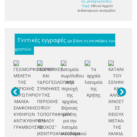
τις μεταφορτώσεις.
Πηγή:
Εθνικό Αρχείο
Διδακτορικών Διατριβών
.
Σχετικές εγγραφές
(με βάση τις επισκέψεις των
χρηστών)
ΓΕΩΜΟΡΦΟΛΟΓΙΚΗ
ΓΕΩΛΟΓΙΚΕΣ
Λατομεία
Τα
ΚΑΤΑΝΟΜΗ
Ερ
ΜΕΛΕΤΗ
ΚΑΙ
πωρόλιθου
αρχαία
ΤΟΥ
ΤΗΣ
ΥΔΡΟΓΕΩΛΟΓΙΚΕΣ
στην
λατομεία
ΣΕΛΗΝΙΟΥ
εγ
ΠΕΡΙΟΧΗΣ
ΣΥΝΘΗΚΕΣ
περιοχή
της
ΚΑΙ
με
ΑΚΡΩΤΗΡΙΟΥ
ΤΗΣ
της
Κρήτης
ΑΛΛΩΝ
ΜΑΛΕΑ-
ΠΕΡΙΟΧΗΣ
αρχαίας
ΙΧΝΟΣΤΟΙΧΕΙ
M
ΕΛΑΦΟΝΗΣΟΥ-
ΤΟΥ
Βέροιας:
ΣΕ
ΚΥΘΗΡΩΝ
ΤΟΠΟΓΡΑΦΙΚΟΥ
μελέτη
ΘΕΙΟΥΧΑ
κα
ΑΝΤΙΚΥΘΗΡΩΝ-
ΦΥΛΛΟΥ
για την
ΜΕΤΑΛΛΕΥΜΑ
αν
ΓΡΑΜΒΟΥΣΑΣ
"ΜΟΧΟΣ"
λατομία
ΤΗΣ
(ΚΕΝΤΡΟΑΝΑΤΟΛΙΚΗ
οικοδομικού
ΧΑΛΚΙΔΙΚΗΣ
με