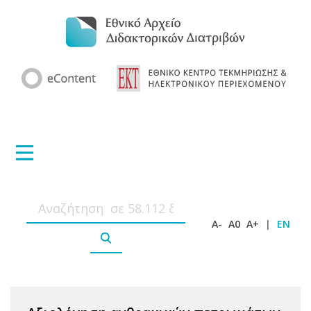
A-
A0
A+
|
EN