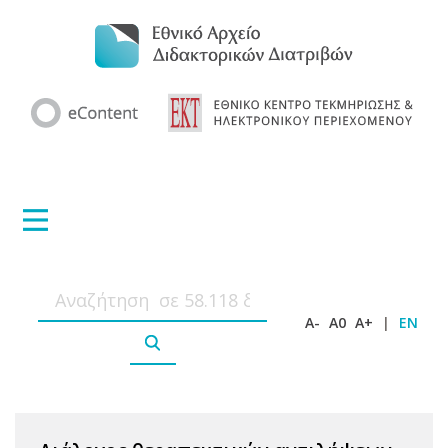
A-
A0
A+
|
EN