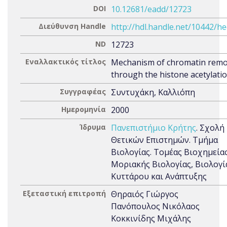
DOI
10.12681/eadd/12723
Διεύθυνση Handle
http://hdl.handle.net/10442/h
ND
12723
Εναλλακτικός τίτλος
Mechanism of chromatin remo
through the histone acetylati
Συγγραφέας
Συντυχάκη, Καλλιόπη
Ημερομηνία
2000
Ίδρυμα
Πανεπιστήμιο Κρήτης
. Σχολή
Θετικών Επιστημών. Τμήμα
Βιολογίας. Τομέας Βιοχημείας
Μοριακής Βιολογίας, Βιολογί
Κυττάρου και Ανάπτυξης
Εξεταστική επιτροπή
Θηραιός Γιώργος
Πανόπουλος Νικόλαος
Κοκκινίδης Μιχάλης