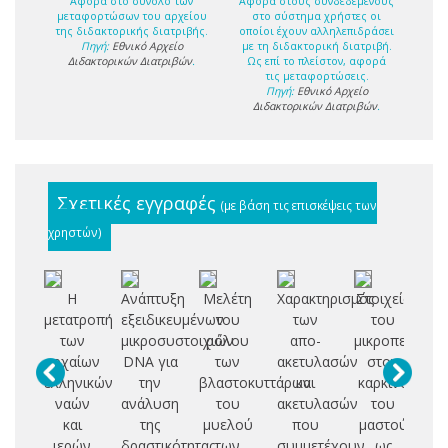
Αφορά στο σύνολο των
Αφορά στους συνδεδεμένους
μεταφορτώσων του αρχείου
στο σύστημα χρήστες οι
της διδακτορικής διατριβής.
οποίοι έχουν αλληλεπιδράσει
Πηγή:
Εθνικό Αρχείο
με τη διδακτορική διατριβή.
Διδακτορικών Διατριβών
.
Ως επί το πλείστον, αφορά
τις μεταφορτώσεις.
Πηγή:
Εθνικό Αρχείο
Διδακτορικών Διατριβών
.
Σχετικές εγγραφές
(με βάση τις επισκέψεις των
χρηστών)
Η
Ανάπτυξη
Μελέτη
Χαρακτηρισμός
Στοιχεία
IS
μετατροπή
εξειδικευμένων
του
των
του
C
των
μικροσυστοιχιών
ρόλου
απο-
μικροπεριβάλ
αρχαίων
DNA για
των
ακετυλασών
στον
N
ελληνικών
την
βλαστοκυττάρων
και
καρκίνο
ναών
ανάλυση
του
ακετυλασών
του
B
και
της
μυελού
που
μαστού
AC
ιερών
δραστικότητας
των
συμμετέχουν
ως
O