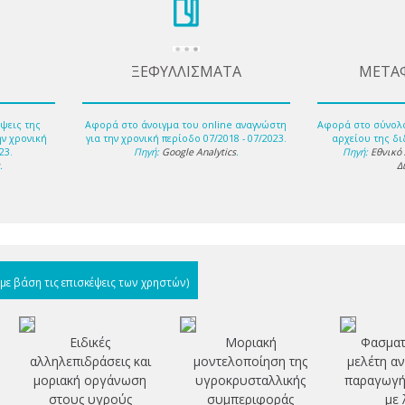
ΞΕΦΥΛΛΙΣΜΑΤΑ
ΜΕΤΑ
ψεις της
Αφορά στο άνοιγμα του online αναγνώστη
Αφορά στο σύνολ
ην χρονική
για την χρονική περίοδο 07/2018 - 07/2023.
αρχείου της δι
23.
Πηγή:
Google Analytics
.
Πηγή:
Εθνικό
s
.
Δ
(με βάση τις επισκέψεις των χρηστών)
Ειδικές
Μοριακή
Φασματ
αλληλεπιδράσεις και
μοντελοποίηση της
μελέτη α
μοριακή οργάνωση
υγροκρυσταλλικής
παραγωγή
στους υγρούς
συμπεριφοράς
με 