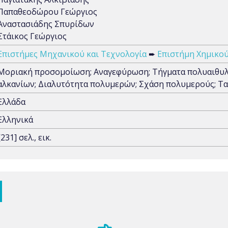
Παπαθεοδώρου Γεώργιος
Αναστασιάδης Σπυρίδων
Στάικος Γεώργιος
Επιστήμες Μηχανικού και Τεχνολογία
➨
Επιστήμη Χημικο
Μοριακή προσομοίωση; Αναγεφύρωση; Τήγματα πολυαιθυλε
αλκανίων; Διαλυτότητα πολυμερών; Σχάση πολυμερούς; Τα
Ελλάδα
Ελληνικά
[231] σελ., εικ.