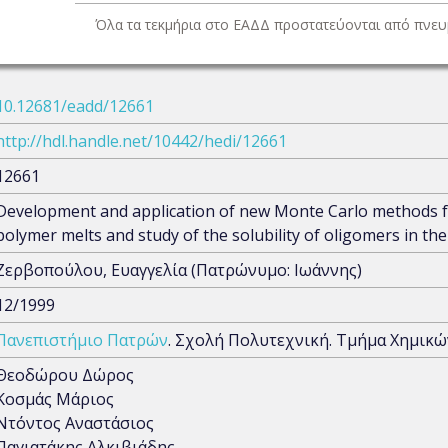
Όλα τα τεκμήρια στο ΕΑΔΔ προστατεύονται από πνευμ
10.12681/eadd/12661
http://hdl.handle.net/10442/hedi/12661
12661
Development and application of new Monte Carlo methods for
polymer melts and study of the solubility of oligomers in th
Ζερβοπούλου, Ευαγγελία (Πατρώνυμο: Ιωάννης)
12/1999
Πανεπιστήμιο Πατρών
. Σχολή Πολυτεχνική. Τμήμα Χημικ
Θεοδώρου Δώρος
Κοσμάς Μάριος
Ντόντος Αναστάσιος
Παγιατάκης Αλκιβιάδης