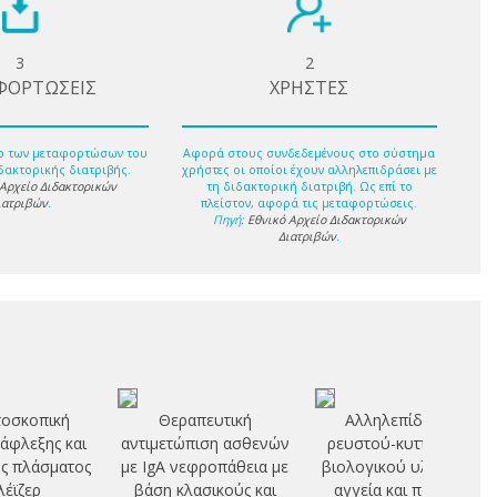
3
2
ΦΟΡΤΩΣΕΙΣ
ΧΡΗΣΤΕΣ
ο των μεταφορτώσων του
Αφορά στους συνδεδεμένους στο σύστημα
δακτορικής διατριβής.
χρήστες οι οποίοι έχουν αλληλεπιδράσει με
 Αρχείο Διδακτορικών
τη διδακτορική διατριβή. Ως επί το
ιατριβών
.
πλείστον, αφορά τις μεταφορτώσεις.
Πηγή:
Εθνικό Αρχείο Διδακτορικών
Διατριβών
.
οσκοπική
Θεραπευτική
Αλληλεπίδραση
νάφλεξης και
αντιμετώπιση ασθενών
ρευστού-κυτταρικού
ς πλάσματος
με IgA νεφροπάθεια με
βιολογικού υλικού σε
λέϊζερ
βάση κλασικούς και
αγγεία και πορώδη