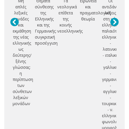
Μη
Θέματα
Τα
Ειρωνεία
Οι
Συ
απλές
σύνθεσης
νεολογικά
και
αντιδάνειες
πρ
λεξικές
της
επίθετα
πραγματολογική
λέξεις
μονάδες
Ελληνικής
της
θεωρία
στη νέα
πε
και
και της
κοινής
ελληνική:
εκμάθηση
Γερμανικής:
νεοελληνικής
παλαιότερη
ιδ
της νέας
συγκριτική
ελληνική
με
ελληνικής
προσέγγιση
-
πρ
ως
λατινική
α
δεύτερης/
- ιταλική
ελ
ξένης
-
γλώσσας:
γαλλική
γε
η
-
περίπτωση
γερμανική
των
-
σύνθετων
αγγλική
λεξικών
-
μονάδων
τουρκική
- ν.
ελληνική:
φωνολογία,
μορφολογία,