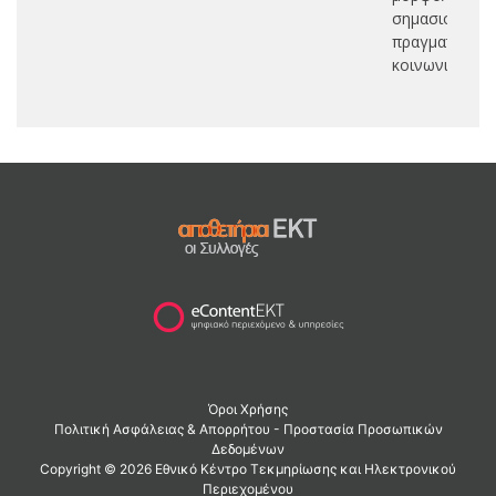
σημασιολογία
πραγματολογί
κοινωνιογλω