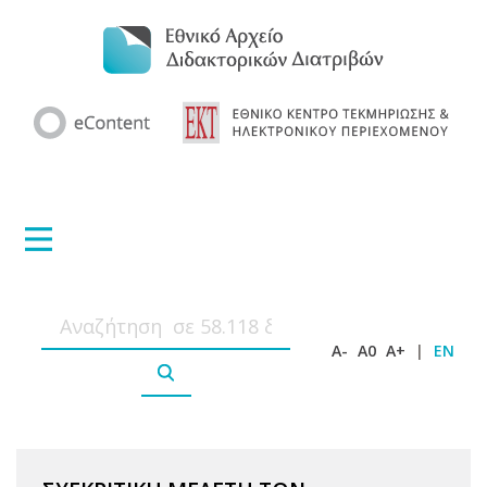
A-
A0
A+
|
EN