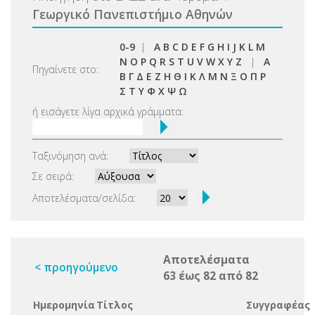
Γεωργικό Πανεπιστήμιο Αθηνών
0-9
|
A
B
C
D
E
F
G
H
I
J
K
L
M
N
O
P
Q
R
S
T
U
V
W
X
Y
Z
|
Α
Πηγαίνετε στο:
Β
Γ
Δ
Ε
Ζ
Η
Θ
Ι
Κ
Λ
Μ
Ν
Ξ
Ο
Π
Ρ
Σ
Τ
Υ
Φ
Χ
Ψ
Ω
ή εισάγετε λίγα αρχικά γράμματα:
Ταξινόμηση ανά:
Σε σειρά:
Αποτελέσματα/σελίδα:
Αποτελέσματα
< προηγούμενο
63 έως 82 από 82
Ημερομηνία
Τίτλος
Συγγραφέας