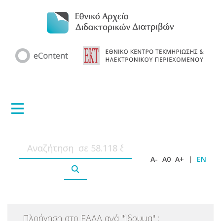
A-
A0
A+
|
EN
Πλοήγηση στο ΕΑΔΔ ανά
"
Ίδρυμα
"
: