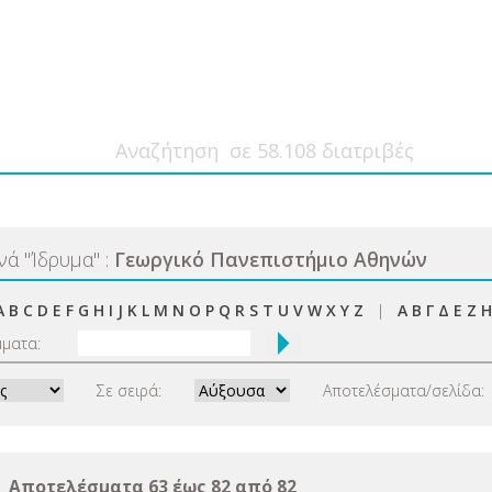
ανά
"
Ίδρυμα
"
:
Γεωργικό Πανεπιστήμιο Αθηνών
A
B
C
D
E
F
G
H
I
J
K
L
M
N
O
P
Q
R
S
T
U
V
W
X
Y
Z
|
Α
Β
Γ
Δ
Ε
Ζ
Η
μματα:
Σε σειρά:
Αποτελέσματα/σελίδα:
Αποτελέσματα 63 έως 82 από 82