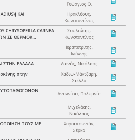
Γεώργιος Θ.
DIUS)] ΚΑΙ
Ηρακλέους,
Κωνσταντίνος
ΟΥ CHRYSOPERLA CARNEA
Σουλιώτης,
Ν ΣΕ ΘΕΡΜΟΚ...
Κωνσταντίνος
Ιεραπετρίτης,
Ιωάννης
Ν ΣΤΗΝ ΕΛΛΑΔΑ
Λιανός, Νικόλαος
οκίνης στην
Χαδιω-Μάντζαρη,
Στέλλα
 ΦΥΤΟΠΑΘΟΓΟΝΩΝ
Αντωνίου, Πολυμνία
Μιχελάκης,
Νικόλαος
ΟΠΟΙΗΣΗ ΤΟΥΣ ΜΕ
Χαρουτουνιάν,
Σέρκο