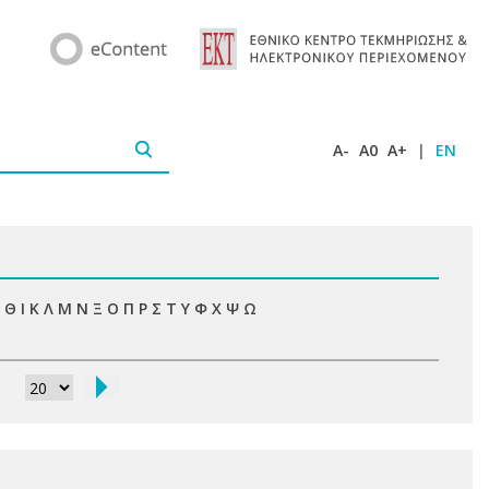
A-
A0
A+
|
EN
Θ
Ι
Κ
Λ
Μ
Ν
Ξ
Ο
Π
Ρ
Σ
Τ
Υ
Φ
Χ
Ψ
Ω