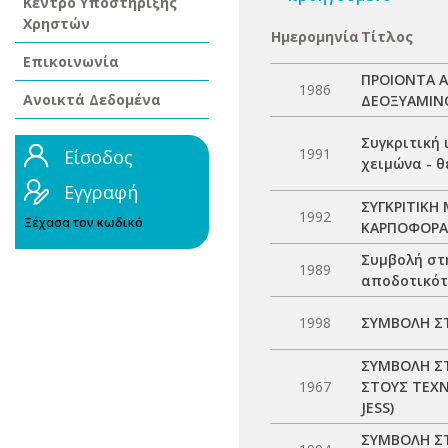
Κέντρο Υποστήριξης
Χρηστών
Ημερομηνία
Τίτλος
Επικοινωνία
ΠΡΟΙΟΝΤΑ Α
1986
Ανοικτά Δεδομένα
ΔΕΟΞΥΑΜΙΝ
Συγκριτική 
1991
Είσοδος
χειμώνα - θ
Εγγραφή
ΣΥΓΚΡΙΤΙΚΗ 
1992
Ξέχασα τον κωδικό
ΚΑΡΠΟΦΟΡΑ
Συμβολή στ
1989
αποδοτικότ
1998
ΣΥΜΒΟΛΗ Σ
ΣΥΜΒΟΛΗ ΣΤ
1967
ΣΤΟΥΣ ΤΕΧΝ
JESS)
ΣΥΜΒΟΛΗ ΣΤ