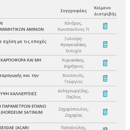
Κείμενο
Συγγραφέας
Διατριβής
ΩΝ
Χόνδρος,
ΟΜΙΜΗΤΙΚΩΝ ΑΜΙΝΩΝ
Κωνσταντίνος Π.
Ξυλούρη-
ε σχέση με τις εποχές
Φραγκιαδάκη,
Ευτυχία
ΣΕ ΚΑΡΠΟΦΟΡΑ ΚΑΙ ΜΗ
Κυριακάκης,
Δημήτριος
παραγωγής και την
Βουτσινός,
Γεώργιος
Δεληγεωργίδης,
ΨΗ ΚΑΛΛΙΕΡΓΕΙΕΣ
Παύλος
ΩΝ ΠΑΡΑΜΕΤΡΩΝ ΕΠΑΝΩ
Ζαχαρόπουλος,
Υ (HORDEUM SATINUM
Ζαχαρίας
IIDAE (ACARI:
Παπαδούλης,