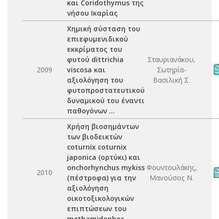
και Coridothymus της
νήσου Ικαρίας
Χημική σύσταση του
επιεφυμενιδικού
εκκρίματος του
φυτού dittrichia
Σταυριανάκου,
2009
viscosa και
Σωτηρία-
αξιολόγηση του
Βασιλική Σ.
φυτοπροστατευτικού
δυναμικού του έναντι
παθογόνων ...
Χρήση βιοσημάντων
των βιοδεικτών
coturnix coturnix
japonica (ορτύκι) και
onchorhynchus mykiss
Φουντουλάκης,
2010
(πέστροφα) για την
Μανούσος Ν.
αξιολόγηση
οικοτοξικολογικών
επιπτώσεων του
methamidophos