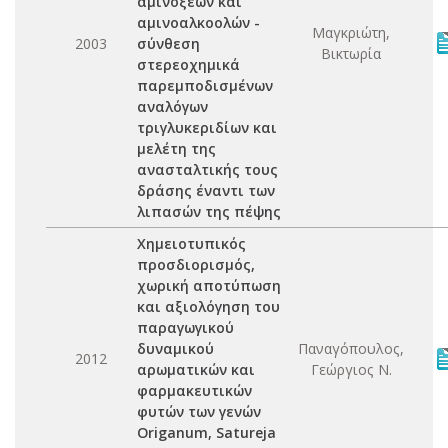
αμινοξέων και
αμινοαλκοολών -
Μαγκριώτη,
2003
σύνθεση
Βικτωρία
στερεοχημικά
παρεμποδισμένων
αναλόγων
τριγλυκεριδίων και
μελέτη της
ανασταλτικής τους
δράσης έναντι των
λιπασών της πέψης
Χημειοτυπικός
προσδιορισμός,
χωρική αποτύπωση
και αξιολόγηση του
παραγωγικού
δυναμικού
Παναγόπουλος,
2012
αρωματικών και
Γεώργιος Ν.
φαρμακευτικών
φυτών των γενών
Origanum, Satureja