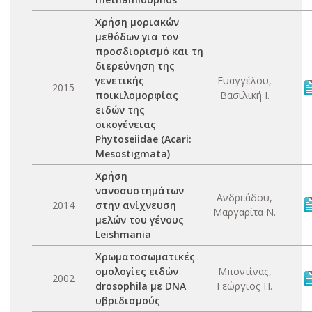
Χρήση μοριακών
μεθόδων για τον
προσδιορισμό και τη
διερεύνηση της
γενετικής
Ευαγγέλου,
2015
ποικιλομορφίας
Βασιλική Ι.
ειδών της
οικογένειας
Phytoseiidae (Acari:
Mesostigmata)
Χρήση
νανοσυστημάτων
Ανδρεάδου,
2014
στην ανίχνευση
Μαργαρίτα Ν.
μελών του γένους
Leishmania
Χρωματοσωματικές
ομολογίες ειδών
Μποντίνας,
2002
drosophila με DNA
Γεώργιος Π.
υβριδισμούς