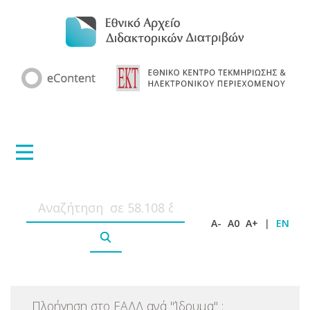
A-
A0
A+
|
EN
Πλοήγηση στο ΕΑΔΔ ανά
"
Ίδρυμα
"
: