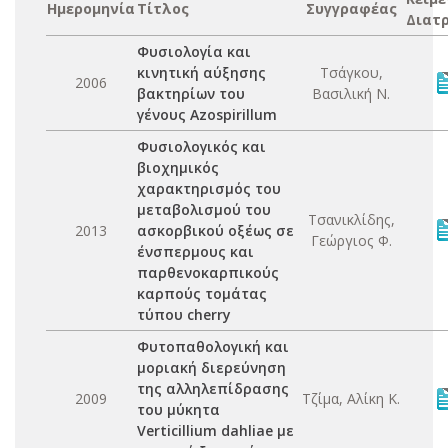
Ημερομηνία
Τίτλος
Συγγραφέας
Διατ
Φυσιολογία και
κινητική αύξησης
Τσάγκου,
2006
βακτηρίων του
Βασιλική Ν.
γένους Azospirillum
Φυσιολογικός και
βιοχημικός
χαρακτηρισμός του
μεταβολισμού του
Τσανικλίδης,
2013
ασκορβικού οξέως σε
Γεώργιος Φ.
ένσπερμους και
παρθενοκαρπικούς
καρπούς τομάτας
τύπου cherry
Φυτοπαθολογική και
μοριακή διερεύνηση
της αλληλεπίδρασης
2009
Τζίμα, Αλίκη Κ.
του μύκητα
Verticillium dahliae με