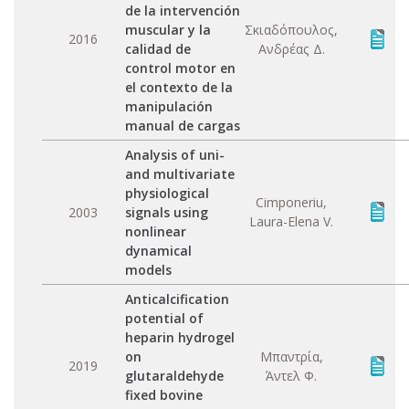
de la intervención
muscular y la
Σκιαδόπουλος,
2016
calidad de
Ανδρέας Δ.
control motor en
el contexto de la
manipulación
manual de cargas
Analysis of uni-
and multivariate
physiological
Cimponeriu,
2003
signals using
Laura-Elena V.
nonlinear
dynamical
models
Anticalcification
potential of
heparin hydrogel
on
Μπαντρία,
2019
glutaraldehyde
Άντελ Φ.
fixed bovine