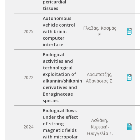
pericardial
tissues
Autonomous
vehicle control
Γλαβάς, Κοσμάς
2025
with brain-
Ε.
computer
interface
Biological
activities and
technological
exploitation of
Αραμπατζής,
2022
alkannin/shikonin
Αθανάσιος Σ.
derivatives and
Boraginaceae
species
Biological flows
under the effect
Ασλάνη,
of strong
2024
Κυριακή-
magnetic fields
Ευαγγελία Σ.
with micropolar