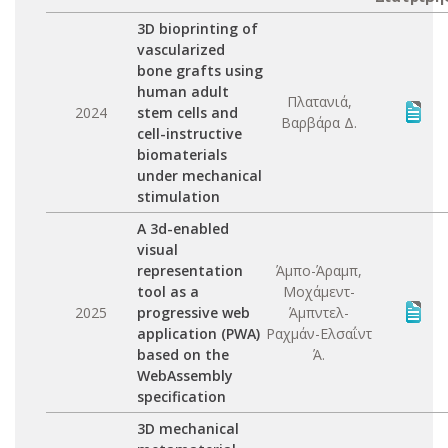
3D bioprinting of
vascularized
bone grafts using
human adult
Πλατανιά,
2024
stem cells and
Βαρβάρα Δ.
cell-instructive
biomaterials
under mechanical
stimulation
A 3d-enabled
visual
representation
Άμπο-Άραμπ,
tool as a
Μοχάμεντ-
2025
progressive web
Άμπντελ-
application (PWA)
Ραχμάν-Ελσαΐντ
based on the
Ά.
WebAssembly
specification
3D mechanical