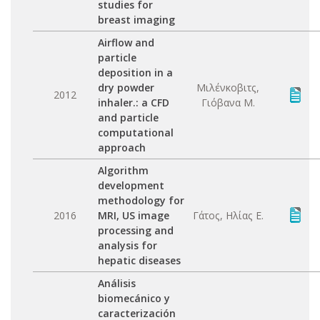
studies for
breast imaging
Airflow and
particle
deposition in a
dry powder
Μιλένκοβιτς,
2012
inhaler.: a CFD
Γιόβανα Μ.
and particle
computational
approach
Algorithm
development
methodology for
2016
MRI, US image
Γάτος, Ηλίας Ε.
processing and
analysis for
hepatic diseases
Análisis
biomecánico y
caracterización