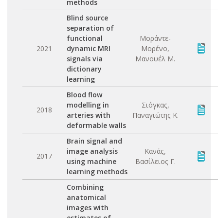
methods
Blind source
separation of
functional
Μοράντε-
2021
dynamic MRI
Μορένο,
signals via
Μανουέλ Μ.
dictionary
learning
Blood flow
modelling in
Σιόγκας,
2018
arteries with
Παναγιώτης Κ.
deformable walls
Brain signal and
image analysis
Κανάς,
2017
using machine
Βασίλειος Γ.
learning methods
Combining
anatomical
images with
estimates of