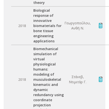
theory
Biological
response of
innovative
Γεωργοπούλου,
2018
biomaterials for
Ανθή Ν.
bone tissue
engineering
applications
Biomechanical
simulation of
virtual
physiological
humans:
modeling of
Στάνεβ,
2018
musculoskeletal
Ντιμιτάρ Γ.
kinematic and
dynamic
redundancy using
coordinate
projection