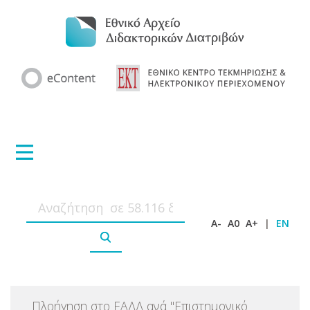
A-
A0
A+
|
EN
Πλοήγηση στο ΕΑΔΔ ανά
"
Επιστημονικό