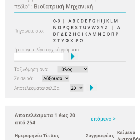
πεδίο
"
:
Βιοϊατρική Μηχανική
0-9
|
A
B
C
D
E
F
G
H
I
J
K
L
M
N
O
P
Q
R
S
T
U
V
W
X
Y
Z
|
Α
Πηγαίνετε στο:
Β
Γ
Δ
Ε
Ζ
Η
Θ
Ι
Κ
Λ
Μ
Ν
Ξ
Ο
Π
Ρ
Σ
Τ
Υ
Φ
Χ
Ψ
Ω
ή εισάγετε λίγα αρχικά γράμματα:
Ταξινόμηση ανά:
Σε σειρά:
Αποτελέσματα/σελίδα:
Αποτελέσματα 1 έως 20
επόμενο >
από 254
Κείμενο
Ημερομηνία
Τίτλος
Συγγραφέας
Διατριβή