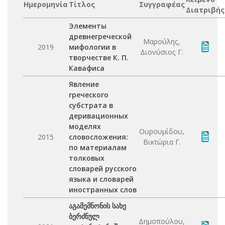
Ημερομηνία
Τίτλος
Συγγραφέας
Διατριβής
Элементы
древнегреческой
Μαρούλης,
2019
мифологии в
Διονύσιος Γ.
творчестве К. П.
Кавафиса
Явление
греческого
субстрата в
деривационных
моделях
Ουρουμίδου,
2015
словосложения:
Βικτώρια Γ.
по материалам
толковых
словарей русского
языка и словарей
иностранных слов
აგამემნონის სახე
ბერძნულ
Δημοπούλου,