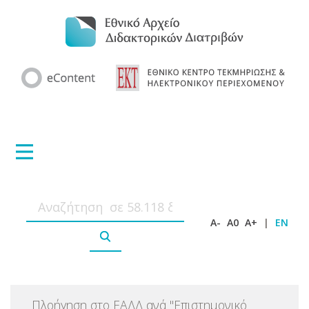
A-
A0
A+
|
EN
Πλοήγηση στο ΕΑΔΔ ανά
"
Επιστημονικό