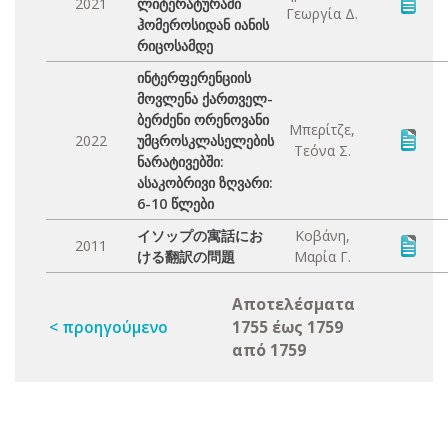
2021
ლიტერატურაში
Γεωργία Δ.
ჰომეროსიდან იანის
რიცოსამდე
ინტერფერენციის
მოვლენა ქართველ-
ბერძენი ორენოვანი
Μπερίτζε,
2022
უმცროსკლასელების
Τεόνα Σ.
ნარატივებში:
ასაკობრივი ზღვარი:
6-10 წლები
イソップの寓話にお
Κοβάνη,
2011
ける翻訳の問題
Μαρία Γ.
Αποτελέσματα
< προηγούμενο
1755 έως 1759
από 1759