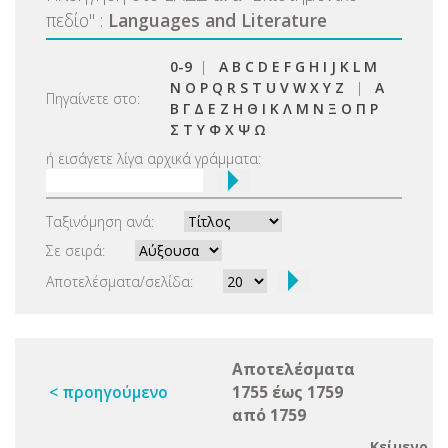
πεδίο
"
:
Languages and Literature
0-9
|
A
B
C
D
E
F
G
H
I
J
K
L
M
N
O
P
Q
R
S
T
U
V
W
X
Y
Z
|
Α
Πηγαίνετε στο:
Β
Γ
Δ
Ε
Ζ
Η
Θ
Ι
Κ
Λ
Μ
Ν
Ξ
Ο
Π
Ρ
Σ
Τ
Υ
Φ
Χ
Ψ
Ω
ή εισάγετε λίγα αρχικά γράμματα:
Ταξινόμηση ανά:
Σε σειρά:
Αποτελέσματα/σελίδα:
Αποτελέσματα
< προηγούμενο
1755 έως 1759
από 1759
Κείμενο