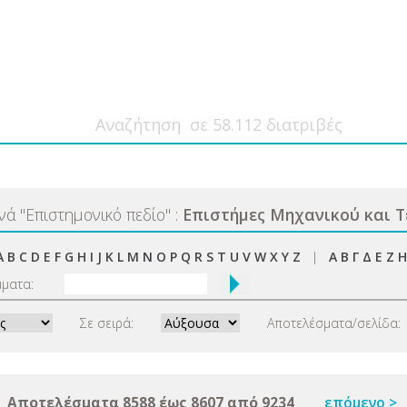
ανά
"
Επιστημονικό πεδίο
"
:
Επιστήμες Μηχανικού και 
A
B
C
D
E
F
G
H
I
J
K
L
M
N
O
P
Q
R
S
T
U
V
W
X
Y
Z
|
Α
Β
Γ
Δ
Ε
Ζ
Η
μματα:
Σε σειρά:
Αποτελέσματα/σελίδα:
Αποτελέσματα 8588 έως 8607 από 9234
επόμενο >