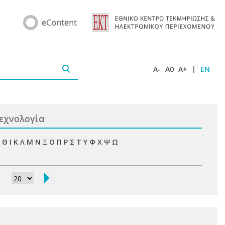
A-
A0
A+
|
EN
Τεχνολογία
Θ
Ι
Κ
Λ
Μ
Ν
Ξ
Ο
Π
Ρ
Σ
Τ
Υ
Φ
Χ
Ψ
Ω