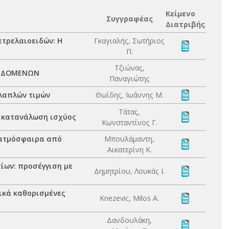
Κείμενο
Συγγραφέας
Διατριβής
τρελαιοειδών: Η
Γκαγιαλής, Σωτήριος
Π.
Τζιώνας,
ΔΕΔΟΜΕΝΩΝ
Παναγιώτης
λλαπλών τιμών
Θωίδης, Ιωάννης Μ.
Τάτας,
ή κατανάλωση ισχύος
Κωνσταντίνος Γ.
 ατμόσφαιρα από
Μπουλάμαντη,
Αικατερίνη Κ.
ων: προσέγγιση με
Δημητρίου, Λουκάς Ι.
πικά καθορισμένες
Knezevic, Milos A.
Δανδουλάκη,