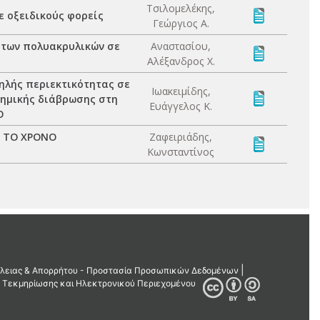
Τσιλομελέκης,
 οξειδικούς φορείς
Γεώργιος Α.
τήτων πολυακρυλικών σε
Αναστασίου,
Αλέξανδρος Χ.
ηλής περιεκτικότητας σε
Ιωακειμίδης,
 χηµικής διάβρωσης στη
Ευάγγελος Κ.
O
Ε ΤΟ ΧΡΟΝΟ
Ζαφειριάδης,
Κωνσταντίνος