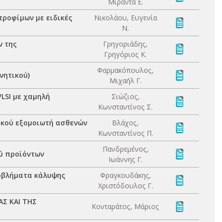
Μιράντα Ε.
τροφίμων με ειδικές
Νικολάου, Ευγενία
Ν.
ν της
Γρηγοριάδης,
Γρηγόριος Κ.
Φαρμακόπουλος,
νητικού)
Μιχαήλ Γ.
LSI με χαμηλή
Σιώζιος,
Κωνσταντίνος Σ.
ικού εξομοιωτή ασθενών
Βλάχος,
Κωνσταντίνος Π.
Πανδρεμένος,
ού προϊόντων
Ιωάννης Γ.
ροβλήματα κάλυψης
Φραγκουδάκης,
Χριστόδουλος Γ.
Σ ΚΑΙ ΤΗΣ
Κονταράτος, Μάριος