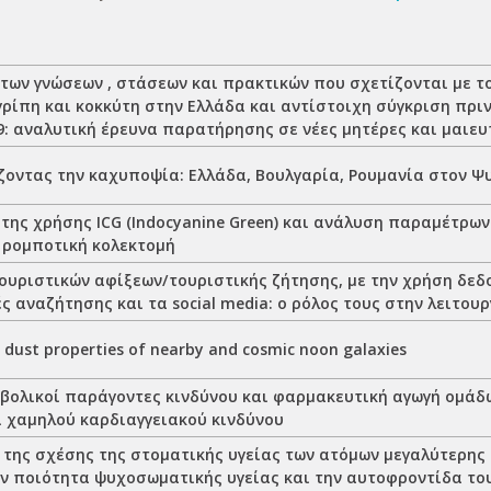
των γνώσεων , στάσεων και πρακτικών που σχετίζονται με τ
γρίπη και κοκκύτη στην Ελλάδα και αντίστοιχη σύγκριση πρι
9: αναλυτική έρευνα παρατήρησης σε νέες μητέρες και μαιε
ζοντας την καχυποψία: Ελλάδα, Βουλγαρία, Ρουμανία στον Ψ
 της χρήσης ICG (Indocyanine Green) και ανάλυση παραμέτρω
 ρομποτική κολεκτομή
ουριστικών αφίξεων/τουριστικής ζήτησης, με την χρήση δε
ς αναζήτησης και τα social media: ο ρόλος τους στην λειτου
 dust properties of nearby and cosmic noon galaxies
βολικοί παράγοντες κινδύνου και φαρμακευτική αγωγή ομάδ
ι χαμηλού καρδιαγγειακού κινδύνου
της σχέσης της στοματικής υγείας των ατόμων μεγαλύτερης 
ην ποιότητα ψυχοσωματικής υγείας και την αυτοφροντίδα το