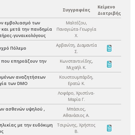
Κείμενο
Συγγραφέας
Διατριβής
ον εμβολιασμό των
Μαλτέζου,
ν και μετά την πανδημία
Παναγιώτα-Γεωργία
υτήρες-γυναικολόγους
Χ.
Αρβανίτη, Διαμαντία
υχρό Πόλεμο
Σ.
ν που επηρεάζουν την
Κωνσταντινίδης,
Μιχαήλ Κ.
δομένων αναζητήσεων
Κουστουμπάρδη,
ργία των DMO
Ερατώ Κ.
Λοφάρο, Χριστίνα-
Μαρία Γ.
ων ασθενών υψηλού ,
Μπάσιος,
Αθανάσιος Α.
ηλικίας με την ευδόκιμη
Τσιρώνης, Χρήστος
υς
Β.