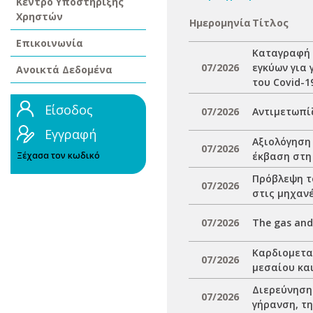
Κέντρο Υποστήριξης
Χρηστών
Ημερομηνία
Τίτλος
Επικοινωνία
Καταγραφή 
07/2026
εγκύων για 
Ανοικτά Δεδομένα
του Covid-1
Είσοδος
07/2026
Αντιμετωπί
Εγγραφή
Αξιολόγηση
07/2026
Ξέχασα τον κωδικό
έκβαση στη
Πρόβλεψη τ
07/2026
στις μηχανέ
07/2026
The gas and
Καρδιομετα
07/2026
μεσαίου κα
Διερεύνηση 
07/2026
γήρανση, τ