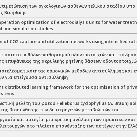
αντιμετώπιση των ογκολογικών ασθενών τελικού σταδίου υπό 
ς Βιοηθικής
peration optimization of electrodialysis units for water treat
l and simulation studies
 of CO2 capture and utilization networks using intensified rot
τικότητα μεθόδων καθαρισμού οδοντοστοιχιών και επίδρασ
της επιφάνειας της ακρυλικής ρητίνης βάσεων οδοντοστοιχιώ
ποτελεσματικότητας ορμονικών μεθόδων αντισύλληψης και 
ν για επείγουσα αντισύλληψη
t distributed learning framework for the optimization of privac
ystems
τική μελέτη του φυτού Helleborus cyclophyllus (A. Braun) Bois
 της βιοσύνθεσης των δευτερογενών μεταβολιτών του
ργασία και αστεγία: μια κριτική ανάλυση των πρακτικών και
 λειτουργών στο πλαίσιο επανένταξης των αστέγων στην Ελλ