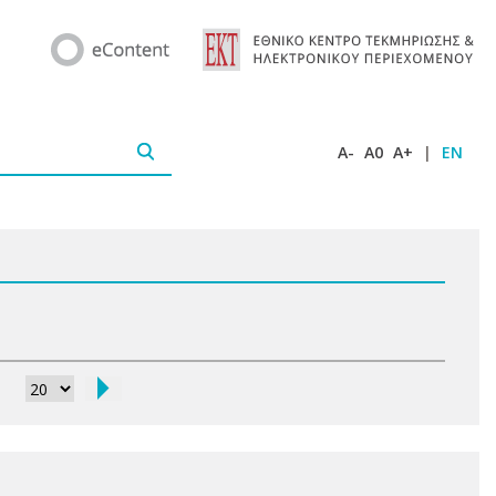
A-
A0
A+
|
EN