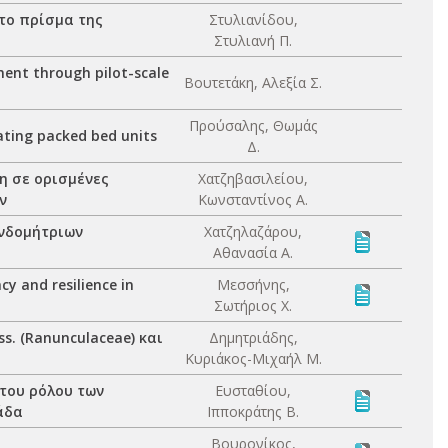
το πρίσμα της
Στυλιανίδου,
Στυλιανή Π.
ment through pilot-scale
Βουτετάκη, Αλεξία Σ.
Προύσαλης, Θωμάς
ating packed bed units
Δ.
η σε ορισμένες
Χατζηβασιλείου,
ν
Κωνσταντίνος Α.
ενδομήτριων
Χατζηλαζάρου,
Αθανασία Α.
y and resilience in
Μεσσήνης,
Σωτήριος Χ.
s. (Ranunculaceae) και
Δημητριάδης,
Κυριάκος-Μιχαήλ Μ.
 του ρόλου των
Ευσταθίου,
άδα
Ιπποκράτης Β.
Βουρονίκος,