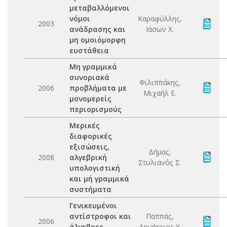
μεταβαλλόμενοι
νόμοι
Καραφύλλης,
2003
ανάδρασης και
Ιάσων Χ.
μη ομοιόμορφη
ευστάθεια
Μη γραμμικά
συνοριακά
Φιλιππάκης,
2006
προβλήματα με
Μιχαήλ Ε.
μονομερείς
περιορισμούς
Μερικές
διαφορικές
εξισώσεις,
Δήμας,
2008
αλγεβρική
Στυλιανός Σ.
υπολογιστική
και μή γραμμικά
συστήματα
Γενικευμένοι
αντίστροφοι και
Παππάς,
2006
άλγεβρες
Δημήτριος Χ.