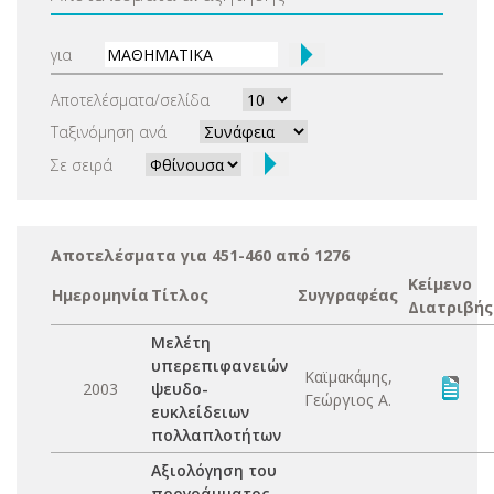
για
Αποτελέσματα/σελίδα
Ταξινόμηση ανά
Σε σειρά
Αποτελέσματα για 451-460 από 1276
Κείμενο
Ημερομηνία
Τίτλος
Συγγραφέας
Διατριβής
Μελέτη
υπερεπιφανειών
Καϊμακάμης,
2003
ψευδο-
Γεώργιος Α.
ευκλείδειων
πολλαπλοτήτων
Αξιολόγηση του
προγράμματος