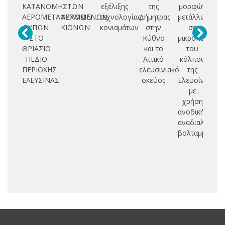
ΚΑΤΑΝΟΜΗΣ
ΤΩΝ
εξέλιξης
της
μορφών
π
ΑΕΡΟΜΕΤΑΦΕΡΟΜΕΝΩΝ
ΑΡΧΑΙΩΝ
τεχνολογίας
Δήμητρας
μετάλλων
ΡΥΠΩΝ
ΚΙΟΝΩΝ
κονιαμάτων
στην
σε
ν
ΣΤΟ
Κύθνο
μικροπεριβάλ
Π
ΘΡΙΑΣΙΟ
και το
του
ΠΕΔΙΟ
Αττικό
κόλπου
Π
ΠΕΡΙΟΧΗΣ
ελευσινιακό
της
ΕΛΕΥΣΙΝΑΣ
σκεύος
Ελευσίνας
Γ
με
Π
χρήση
στ
ανοδικής
αναδιαλυτικής
ο
βολταμμετρίας
Δι
Αρ