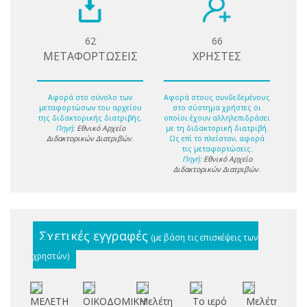
62
66
ΜΕΤΑΦΟΡΤΩΣΕΙΣ
ΧΡΗΣΤΕΣ
Αφορά στο σύνολο των
Αφορά στους συνδεδεμένους
μεταφορτώσων του αρχείου
στο σύστημα χρήστες οι
της διδακτορικής διατριβής.
οποίοι έχουν αλληλεπιδράσει
Πηγή:
Εθνικό Αρχείο
με τη διδακτορική διατριβή.
Διδακτορικών Διατριβών
.
Ως επί το πλείστον, αφορά
τις μεταφορτώσεις.
Πηγή:
Εθνικό Αρχείο
Διδακτορικών Διατριβών
.
Σχετικές εγγραφές
(με βάση τις επισκέψεις των
χρηστών)
ΜΕΛΕΤΗ
ΟΙΚΟΔΟΜΙΚΗ
Μελέτη
Το ιερό
Μελέτη