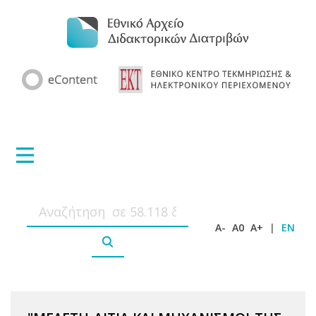
A-
A0
A+
|
EN