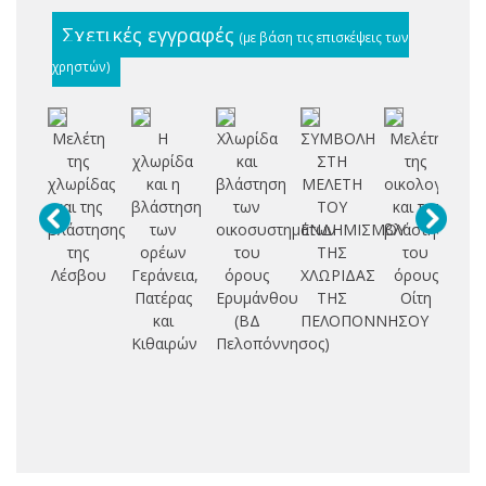
Σχετικές εγγραφές
(με βάση τις επισκέψεις των
χρηστών)
Μελέτη
Η
Χλωρίδα
ΣΥΜΒΟΛΗ
Μελέτη
Χ
της
χλωρίδα
και
ΣΤΗ
της
χλωρίδας
και η
βλάστηση
ΜΕΛΕΤΗ
οικολογίας
Φ
και της
βλάστηση
των
ΤΟΥ
και της
Ε
βλάστησης
των
οικοσυστημάτων
ΕΝΔΗΜΙΣΜΟΥ
βλάστησης
της
ορέων
του
ΤΗΣ
του
Ο
Λέσβου
Γεράνεια,
όρους
ΧΛΩΡΙΔΑΣ
όρους
Κ
Πατέρας
Ερυμάνθου
ΤΗΣ
Οίτη
και
(ΒΔ
ΠΕΛΟΠΟΝΝΗΣΟΥ
Ο
Κιθαιρών
Πελοπόννησος)
Π