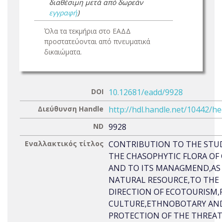
διαθέσιμη μετά από δωρεάν
εγγραφή
)
Όλα τα τεκμήρια στο ΕΑΔΔ
προστατεύονται από πνευματικά
δικαιώματα.
DOI
10.12681/eadd/9928
Διεύθυνση Handle
http://hdl.handle.net/10442/h
ND
9928
Εναλλακτικός τίτλος
CONTRIBUTION TO THE STU
THE CHASOPHYTIC FLORA OF
AND TO ITS MANAGMEND,AS
NATURAL RESOURCE,TO THE
DIRECTION OF ECOTOURISM,F
CULTURE,ETHNOBOTARY AN
PROTECTION OF THE THREA