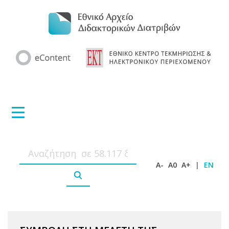
A-
A0
A+
|
EN