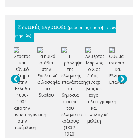
Σχετικές εγγραφές
(με βάση τις επισκέψεις των
χρηστών)
Στρατός
Τα ηθικά
Η
Αλβέρτος
Οθωμανοί
Δι
και
στάδια
πρόσληψη
Μαρίνος
ιστοριογράφο
σ
εθνικό
στην
της
ο Χίος
και
Ε
ζήτημα
Εγελειανή
ελληνικής
(16ος -
Ελληνική
στην
φιλοσοφία
επανάστασης
17ος):
Επανάσταση
Γα
Ελλάδα
του
στη
βίος και
α
1880-
δικαίου
δημόσια
έργο:
σ
1909:
σφαίρα
παλαιογραφική
από την
του
και
αναδιοργάνωση
ελληνικού
φιλολογική
Σ
στην
κράτους:
μελέτη
έ
παρέμβαση
(1832-
1920)
τ