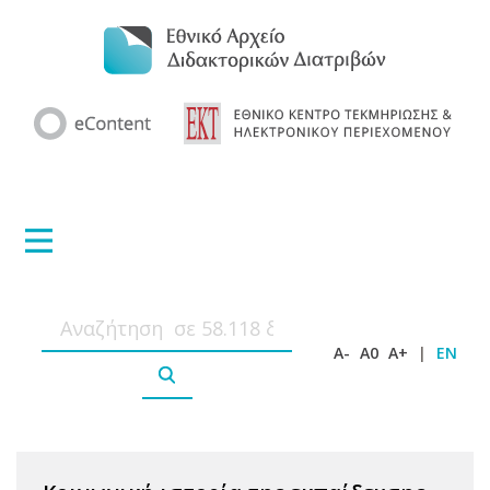
A-
A0
A+
|
EN