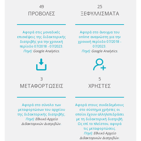
49
25
ΠΡΟΒΟΛΕΣ
ΞΕΦΥΛΛΙΣΜΑΤΑ
Αφορά στις μοναδικές
Αφορά στο άνοιγμα του
επισκέψεις της διδακτορικής
online αναγνώστη για την
διατριβής για την χρονική
χρονική περίοδο 07/2018 -
περίοδο 07/2018 - 07/2023.
07/2023.
Πηγή:
Google Analytics
.
Πηγή:
Google Analytics
.
3
5
ΜΕΤΑΦΟΡΤΩΣΕΙΣ
ΧΡΗΣΤΕΣ
Αφορά στο σύνολο των
Αφορά στους συνδεδεμένους
μεταφορτώσων του αρχείου
στο σύστημα χρήστες οι
της διδακτορικής διατριβής.
οποίοι έχουν αλληλεπιδράσει
Πηγή:
Εθνικό Αρχείο
με τη διδακτορική διατριβή.
Διδακτορικών Διατριβών
.
Ως επί το πλείστον, αφορά
τις μεταφορτώσεις.
Πηγή:
Εθνικό Αρχείο
Διδακτορικών Διατριβών
.