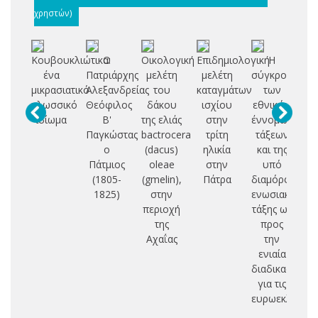
χρηστών)
Κουβουκλιώτικα:
Ο
Οικολογική
Επιδημιολογική
Η
ένα
Πατριάρχης
μελέτη
μελέτη
σύγκρουση
Σ
μικρασιατικό
Αλεξανδρείας
του
καταγμάτων
των
Δ
γλωσσικό
Θεόφιλος
δάκου
ισχίου
εθνικών
ιδίωμα
Β'
της ελιάς
στην
έννομων
Π
Παγκώστας
bactrocera
τρίτη
τάξεων
Ο
ο
(dacus)
ηλικία
και της
Ι
Πάτμιος
oleae
στην
υπό
(1805-
(gmelin),
Πάτρα
διαμόρφωση
Ε
1825)
στην
ενωσιακής
Π
περιοχή
τάξης ως
Θ
της
προς
Κ
Αχαΐας
την
ενιαία
διαδικασία
για τις
ευρωεκλογές