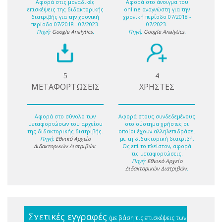
Αφορά στις μοναδικές
Αφορά στο άνοιγμα του
επισκέψεις της διδακτορικής
online αναγνώστη για την
διατριβής για την χρονική
χρονική περίοδο 07/2018 -
περίοδο 07/2018 - 07/2023.
07/2023.
Πηγή:
Google Analytics
.
Πηγή:
Google Analytics
.
5
4
ΜΕΤΑΦΟΡΤΩΣΕΙΣ
ΧΡΗΣΤΕΣ
Αφορά στο σύνολο των
Αφορά στους συνδεδεμένους
μεταφορτώσων του αρχείου
στο σύστημα χρήστες οι
της διδακτορικής διατριβής.
οποίοι έχουν αλληλεπιδράσει
Πηγή:
Εθνικό Αρχείο
με τη διδακτορική διατριβή.
Διδακτορικών Διατριβών
.
Ως επί το πλείστον, αφορά
τις μεταφορτώσεις.
Πηγή:
Εθνικό Αρχείο
Διδακτορικών Διατριβών
.
Σχετικές εγγραφές
(με βάση τις επισκέψεις των