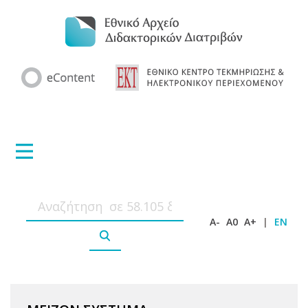
A-
A0
A+
|
EN