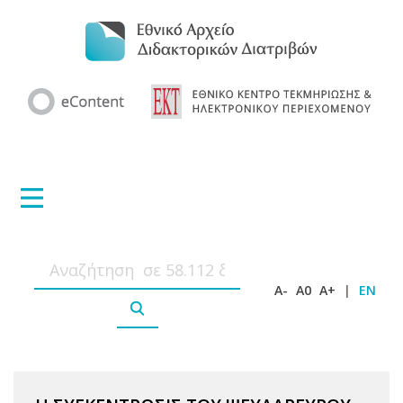
A-
A0
A+
|
EN