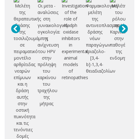
Μελέτη
Οι μετα -
Investigation
Φαρμακολογική
Μελέτη
της
αναλύσεις
of the
μελέτη
του
Ε
θεραπευτικής
στη
role of
της
ρόλου
δράσης
γυναικολογική
Nadph
αντινεοπλασματικής
της L-
Α
της
ογκολογία:
oxidase
δράσης
Καρνιτίνης
Υ
τοσιλιζουμάμπης
η
inhibitors
νέων
στην
Ε
σε
ανίχνευση
in
παραγώγων
παθογένεια
Π
πειραματικό
του HPV
experimental
τριαζολο-
της
μοντέλο
στην
animal
[3,4-
ενδομητρίωση
Α
αρθρίτιδας
πρόληψη
models
b]-1,3,4-
νεαρών
του
of
θειαδιαζολίων
επίμυων
καρκίνου
retinopathies
και η
του
δράση
τραχήλου
αυτής
της
στην
μήτρας
οστική
πυκνότητα
και τις
τενόντιες
δομές