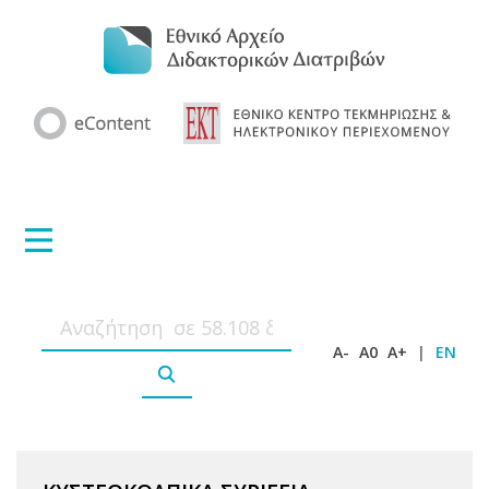
A-
A0
A+
|
EN