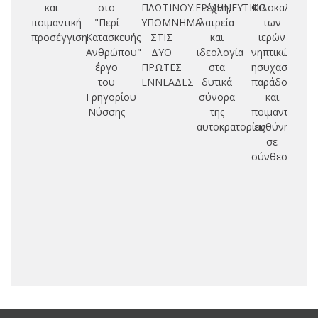
και
στο
ΠΛΩΤΙΝΟΥ:ΕΡΜΗΝΕΥΤΙΚΟ
τέχνη,
Φιλοκαλίας
Σ
ποιμαντική
"Περί
ΥΠΟΜΝΗΜΑ
λατρεία
των
προσέγγιση
Κατασκευής
ΣΤΙΣ
και
ιερών
αν
Ανθρώπου"
ΔΥΟ
ιδεολογία
νηπτικών:
α
έργο
ΠΡΩΤΕΣ
στα
ησυχαστική
του
ΕΝΝΕΑΔΕΣ
δυτικά
παράδοση
σ
Γρηγορίου
σύνορα
και
Νύσσης
της
ποιμαντική
αυτοκρατορίας
ευθύνη
σε
σύνθεση