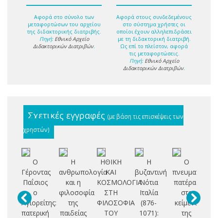
Αφορά στο σύνολο των
Αφορά στους συνδεδεμένους
μεταφορτώσων του αρχείου
στο σύστημα χρήστες οι
της διδακτορικής διατριβής.
οποίοι έχουν αλληλεπιδράσει
Πηγή:
Εθνικό Αρχείο
με τη διδακτορική διατριβή.
Διδακτορικών Διατριβών
.
Ως επί το πλείστον, αφορά
τις μεταφορτώσεις.
Πηγή:
Εθνικό Αρχείο
Διδακτορικών Διατριβών
.
Σχετικές εγγραφές
(με βάση τις επισκέψεις των
χρηστών)
Ο
Η
ΗΘΙΚΗ
Η
Ο
Γέροντας
ανθρωπολογία
ΚΑΙ
βυζαντινή
πνευματικός
δι
Παΐσιος
και η
ΚΟΣΜΟΛΟΓΙΑ
Νότια
πατέρας
ο
φιλοσοφία
ΣΤΗ
Ιταλία
στα
Χα
Αγιορείτης:
της
ΦΙΛΟΣΟΦΙΑ
(876-
κείμενα
πατερική
παιδείας
ΤΟΥ
1071):
της
Οι