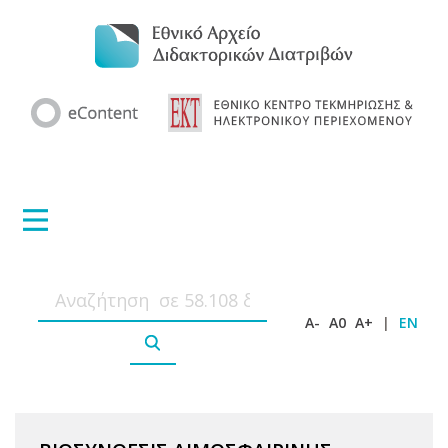
A-
A0
A+
|
EN