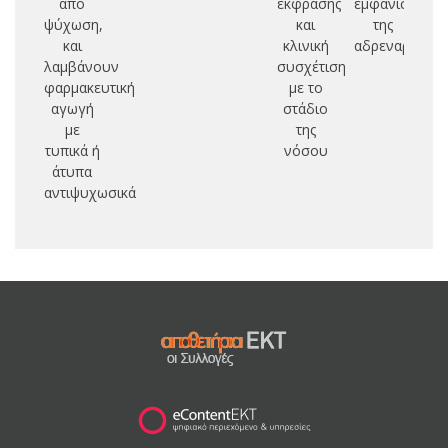
από
έκφρασης
εμφάνιση
ψύχωση,
και
της
και
κλινική
αδρεναρχής
λαμβάνουν
συσχέτιση
φαρμακευτική
με το
αγωγή
στάδιο
με
της
τυπικά ή
νόσου
άτυπα
αντιψυχωσικά