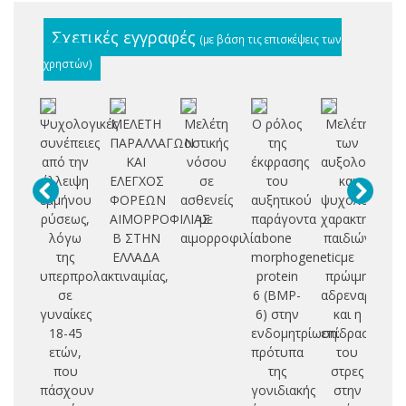
Σχετικές εγγραφές
(με βάση τις επισκέψεις των
χρηστών)
Ψυχολογικές
ΜΕΛΕΤΗ
Μελέτη
Ο ρόλος
Mελέτη
Δι
συνέπειες
ΠΑΡΑΛΛΑΓΩΝ
οστικής
της
των
θρ
από την
ΚΑΙ
νόσου
έκφρασης
αυξολογικών
γε
έλλειψη
ΕΛΕΓΧΟΣ
σε
του
και
β
εμμήνου
ΦΟΡΕΩΝ
ασθενείς
αυξητικού
ψυχολογικών
ρύσεως,
ΑΙΜΟΡΡΟΦΙΛΙΑΣ
με
παράγοντα
χαρακτηριστι
ασ
λόγω
Β ΣΤΗΝ
αιμορροφιλία
bone
παιδιών
της
ΕΛΛΑΔΑ
morphogenetic
με
δ
υπερπρολακτιναιμίας,
protein
πρώιμη
αι
σε
6 (BMP-
αδρεναρχή
δ
γυναίκες
6) στην
και η
18-45
ενδομητρίωση:
επίδραση
ετών,
πρότυπα
του
που
της
στρες
πάσχουν
γονιδιακής
στην