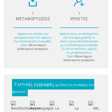
1
1
ΜΕΤΑΦΟΡΤΩΣΕΙΣ
ΧΡΗΣΤΕΣ
Αφορά στο σύνολο των
Αφορά στους συνδεδεμένους
μεταφορτώσων του αρχείου
στο σύστημα χρήστες οι
της διδακτορικής διατριβής.
οποίοι έχουν αλληλεπιδράσει
Πηγή:
Εθνικό Αρχείο
με τη διδακτορική διατριβή.
Διδακτορικών Διατριβών
.
Ως επί το πλείστον, αφορά
τις μεταφορτώσεις.
Πηγή:
Εθνικό Αρχείο
Διδακτορικών Διατριβών
.
Σχετικές εγγραφές
(με βάση τις επισκέψεις των
χρηστών)
Berufsschulwesen
Αγγειογραφία
La
La
Μη
Σ