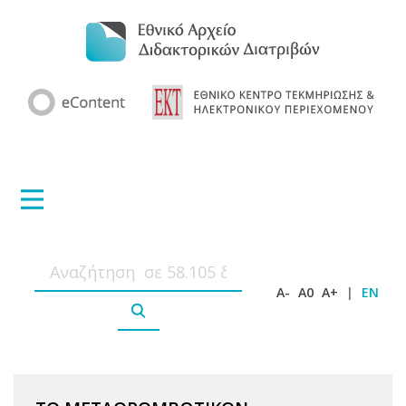
A-
A0
A+
|
EN