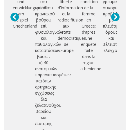
und
του
liberte
condition
γραμμικά
ε
entwicklungspolitik
οπίσθιου
d'information
de la
συνοριακά
αξ
am
κρανιακού
et la
femme
προβλήματα
beispiel
βόθρου
radiodiffusion
en
με
η
Griechenland
επί
aux
Greece:
πλειότιμους
φυσιολογικών
etats
d'apres
όρους
δι
και
democratiques
une
και
παθολογικών
de
enquete
βέλτιστος
τυ
καταστάσεων:
l'Europe
faite
έλεγχος
υ
βάσει :
dans la
α) 40
region
ανατομικών
atbenienne
παρασκευασμάτων
κατόπιν
αρτηριακής
εγχύσεως
δια
ζελατινούχου
βαρείου
και
διατομής
τη