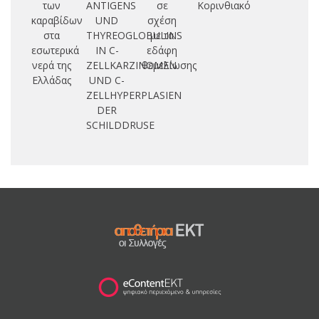
των
ANTIGENS
σε
Κορινθιακό
καραβίδων
UND
σχέση
P
στα
THYREOGLOBULINS
με τα
εσωτερικά
IN C-
εδάφη
νερά της
ZELLKARZINOMEN
θεμελίωσης
Ελλάδας
UND C-
ZELLHYPERPLASIEN
DER
SCHILDDRUSE