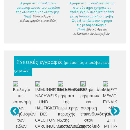
Αφορά στο σύνολο των
Αφορά στους συνδεδεμένους
μεταφορτώσων του αρχείου
στο σύστημα χρήστες οι
της διδακτορικής διατριβής.
οποίοι έχουν αλληλεπιδράσει
Πηγή:
Εθνικό Αρχείο
με τη διδακτορική διατριβή.
Διδακτορικών Διατριβών
.
Ως επί το πλείστον, αφορά
τις μεταφορτώσεις.
Πηγή:
Εθνικό Αρχείο
Διδακτορικών Διατριβών
.
Σχετικές εγγραφές
(με βάση τις επισκέψεις των
χρηστών)
Βιολογία
IMMUNHISTOCHEMISCHER
Νεοτεκτονικά
Αλληλεπίδραση
ΜΑΙΕΥΤΙΚΟΝ
C
και
NACHWELS
ρήγματα
ρηγμάτων
ΜΕΛΛΟΝ
T
κατανομή
UND
της
και
ΓΥΝΑΙΚΩΝ
των
HAUFIGKEIT
ευρύτερης
σεισμική
ΜΕ
PO
πληθυσμών
DES
περιοχής
επικινδυνότητα
ΟΥΛΗ
C
των
CALCITONINS,
της
στον
ΣΤΗ
ειδών
CARCINOEMBRYONALEN
Θεσσαλονίκης
ανατολικό
ΜΗΤΡΑ
D