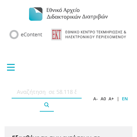
A-
A0
A+
|
EN