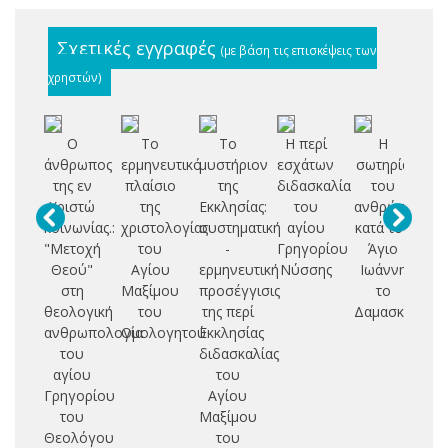
Σχετικές εγγραφές
(με βάση τις επισκέψεις των
χρηστών)
Ο
Το
Το
Η περί
Η
άνθρωπος
ερμηνευτικό
μυστήριον
εσχάτων
σωτηρία
θ
της εν
πλαίσιο
της
διδασκαλία
του
Χριστώ
της
Εκκλησίας:
του
ανθρώπου
α
κοινωνίας.:
χριστολογίας
συστηματική
αγίου
κατά τον
κ
"Μετοχή
του
-
Γρηγορίου
Άγιο
δι
Θεού"
Αγίου
ερμηνευτική
Νύσσης
Ιωάννη
στη
Μαξίμου
προσέγγισις
το
θεολογική
του
της περί
Δαμασκηνό
Ν
ανθρωπολογία
Ομολογητού
Εκκλησίας
του
διδασκαλίας
Α
αγίου
του
Γρηγορίου
Αγίου
του
Μαξίμου
Θεολόγου
του