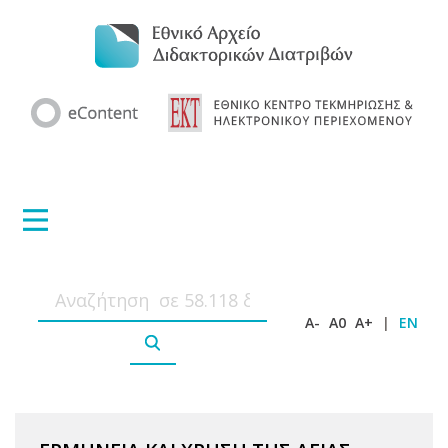
A-
A0
A+
|
EN