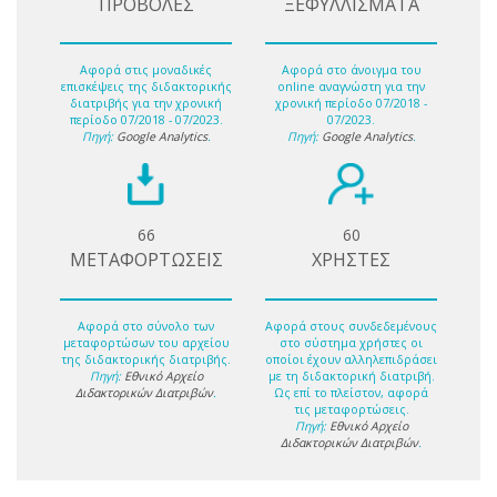
ΠΡΟΒΟΛΕΣ
ΞΕΦΥΛΛΙΣΜΑΤΑ
Αφορά στις μοναδικές
Αφορά στο άνοιγμα του
επισκέψεις της διδακτορικής
online αναγνώστη για την
διατριβής για την χρονική
χρονική περίοδο 07/2018 -
περίοδο 07/2018 - 07/2023.
07/2023.
Πηγή:
Google Analytics
.
Πηγή:
Google Analytics
.
66
60
ΜΕΤΑΦΟΡΤΩΣΕΙΣ
ΧΡΗΣΤΕΣ
Αφορά στο σύνολο των
Αφορά στους συνδεδεμένους
μεταφορτώσων του αρχείου
στο σύστημα χρήστες οι
της διδακτορικής διατριβής.
οποίοι έχουν αλληλεπιδράσει
Πηγή:
Εθνικό Αρχείο
με τη διδακτορική διατριβή.
Διδακτορικών Διατριβών
.
Ως επί το πλείστον, αφορά
τις μεταφορτώσεις.
Πηγή:
Εθνικό Αρχείο
Διδακτορικών Διατριβών
.