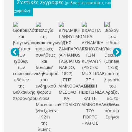
Σχετικές εγγραφές
(με βάση τις επισκέψεις των
χρηστών)
Βιοποικιλότητα
Βιολογία
ΔΥΝΑΜΙΚΗ
ΒΙΟΛΟΓΙΑ
Βιολογία
Τα
και
της
ΠΛΗΘΥΣΜΩΝ
ΚΑΙ
του
πρ
βιογεωγραφικά
αναπαραγωγής,
ΤΗΣ
ΔΥΝΑΜΙΚΗ
είδους
πρότυπα
τροφικές
ΖΑΜΠΑΡΟΛΑΣ
ΠΛΗΘΥΣΜΩΝ
Ruditapes
ε
των
συνήθειες
(APHANIUS
ΤΩΝ
Decussatus
T
ιχθύων
και
FASCIATUS
ΚΕΦΑΛΩΝ
(Linnaeus,
si
των
δυναμική
NARDO,
(PISCES:
1758)
Be
εσωτερικών
πληθυσμού
1827)
MUGILIDAE)
από τη
εξ
υδάτων
του
ΣΤΙΣ
ΣΤΗ
λιμνοθάλασσ
μ
της
ενδημικού
ΛΙΜΝΟΘΑΛΑΣΣΕΣ
ΛΙΜΝΗ
του
Βαλκανικής
ψαριού
ΜΕΣΟΛΟΓΓΙΟΥ
ΒΙΣΤΩΝΙΔΑ
Αράξου
α
Χερσονήσου
Alosa
ΚΑΙ
ΚΑΙ ΤΗ
και το
έλ
Macedonica
ΑΙΤΩΛΙΚΟΥ
ΛΙΜΝΟΘΑΛΑΣΣΑ
εκβολικό
δι
(vinciguerra,
ΤΟΥ
σύστημα
τ
1921)
ΠΟΡΤΟ
Ευήνου
ο
της
- ΛΑΓΟΣ
λίμνης