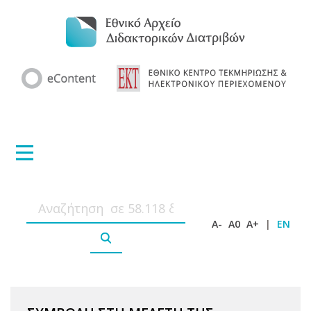
A-
A0
A+
|
EN