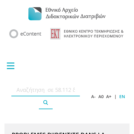
A-
A0
A+
|
EN