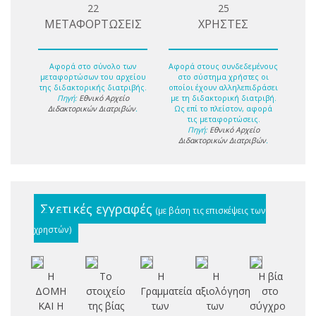
22
25
ΜΕΤΑΦΟΡΤΩΣΕΙΣ
ΧΡΗΣΤΕΣ
Αφορά στο σύνολο των
Αφορά στους συνδεδεμένους
μεταφορτώσων του αρχείου
στο σύστημα χρήστες οι
της διδακτορικής διατριβής.
οποίοι έχουν αλληλεπιδράσει
Πηγή:
Εθνικό Αρχείο
με τη διδακτορική διατριβή.
Διδακτορικών Διατριβών
.
Ως επί το πλείστον, αφορά
τις μεταφορτώσεις.
Πηγή:
Εθνικό Αρχείο
Διδακτορικών Διατριβών
.
Σχετικές εγγραφές
(με βάση τις επισκέψεις των
χρηστών)
Η
Το
Η
Η
Η βία
ΔΟΜΗ
στοιχείο
Γραμματεία
αξιολόγηση
στο
Κ
ΚΑΙ Η
της βίας
των
των
σύγχρονο