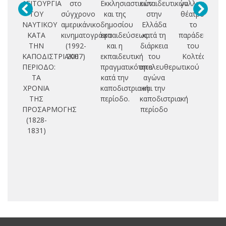
ΛΕΙΤΟΥΡΓΙΑ
στο
Εκκλησιαστικών
εκπαιδευτικών
γαλλικό
ΤΟΥ
σύγχρονο
και της
στην
θέατρο:
Γ
ΝΑΥΤΙΚΟΥ
αμερικάνικο
δημοσίου
Ελλάδα
το
ΚΑΤΑ
κινηματογράφο
εκπαιδεύσεως
κατά τη
παράδειγμα
ΤΗΝ
(1992-
και η
διάρκεια
του
Τ
ΚΑΠΟΔΙΣΤΡΙΑΚΗ
2007)
εκπαιδευτική
του
Κολτές
Π
ΠΕΡΙΟΔΟ:
πραγματικότητα
απελευθερωτικού
ΤΑ
κατά την
αγώνα
ΧΡΟΝΙΑ
καποδιστριακή
και την
ΤΗΣ
περίοδο.
καποδιστριακή
ΠΡΟΣΑΡΜΟΓΗΣ
περίοδο
(1828-
1831)