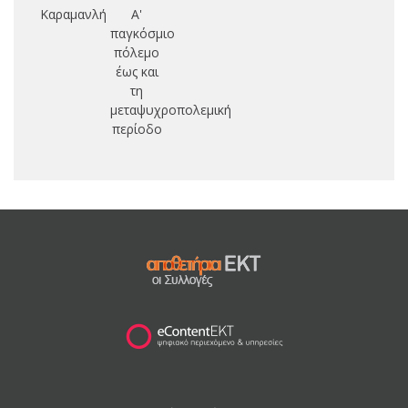
Καραμανλή
Α'
παγκόσμιο
πόλεμο
έως και
τη
μεταψυχροπολεμική
περίοδο