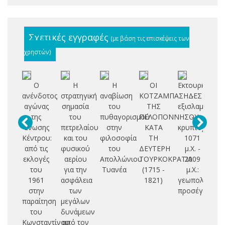
Σχετικές εγγραφές
(με βάση τις επισκέψεις των
χρηστών)
Ο
Η
Η
ΟΙ
Εκτουρκισμοί
Έ
ανένδοτος
στρατηγική
αναβίωση
ΚΟΤΖΑΜΠΑΣΗΔΕΣ
-
αγώνας
σημασία
του
ΤΗΣ
εξισλαμισμοί
Β
της
του
πυθαγορισμού
ΠΕΛΟΠΟΝΝΗΣΟΥ
-
Ένωσης
πετρελαίου
στην
ΚΑΤΑ
κρυπτοχριστι
Κέντρου:
και του
φιλοσοφία
ΤΗ
1071
από τις
φυσικού
του
ΔΕΥΤΕΡΗ
μ.Χ. -
εκλογές
αερίου
Απολλώνιου
ΤΟΥΡΚΟΚΡΑΤΙΑ
2009
του
για την
Τυανέα
(1715 -
μ.Χ.:
1961
ασφάλεια
1821)
γεωπολιτική
στην
των
προσέγγιση
παραίτηση
μεγάλων
του
δυνάμεων
Κωνσταντίνου
από τον