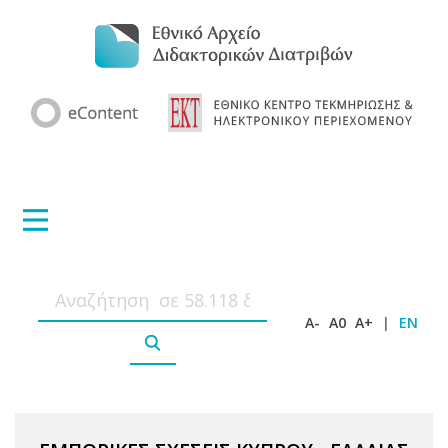
A-
A0
A+
|
EN