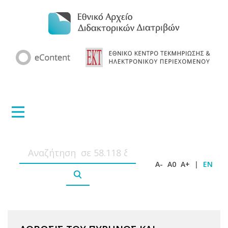
A-
A0
A+
|
EN