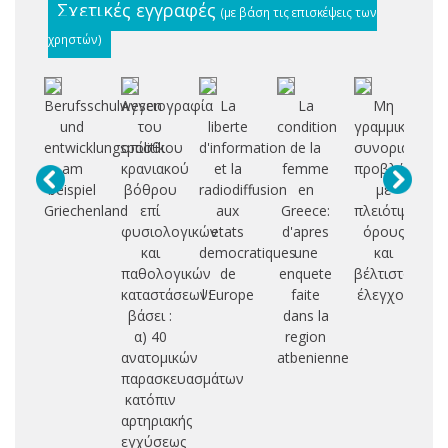
Σχετικές εγγραφές
(με βάση τις επισκέψεις των
χρηστών)
Berufsschulwesen
Αγγειογραφία
La
La
Μη
Σ
und
του
liberte
condition
γραμμικά
ε
entwicklungspolitik
οπίσθιου
d'information
de la
συνοριακά
αξ
am
κρανιακού
et la
femme
προβλήματα
beispiel
βόθρου
radiodiffusion
en
με
η
Griechenland
επί
aux
Greece:
πλειότιμους
φυσιολογικών
etats
d'apres
όρους
δι
και
democratiques
une
και
παθολογικών
de
enquete
βέλτιστος
τυ
καταστάσεων:
l'Europe
faite
έλεγχος
υ
βάσει :
dans la
α) 40
region
ανατομικών
atbenienne
παρασκευασμάτων
κατόπιν
αρτηριακής
εγχύσεως