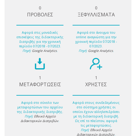
0
0
ΠΡΟΒΟΛΕΣ
ΞΕΦΥΛΛΙΣΜΑΤΑ
Αφορά στις μοναδικές
Αφορά στο άνοιγμα του
επισκέψεις της διδακτορικής
online αναγνώστη για την
διατριβής για την χρονική
χρονική περίοδο 07/2018 -
περίοδο 07/2018 - 07/2023.
07/2023.
Πηγή:
Google Analytics
.
Πηγή:
Google Analytics
.
1
1
ΜΕΤΑΦΟΡΤΩΣΕΙΣ
ΧΡΗΣΤΕΣ
Αφορά στο σύνολο των
Αφορά στους συνδεδεμένους
μεταφορτώσων του αρχείου
στο σύστημα χρήστες οι
της διδακτορικής διατριβής.
οποίοι έχουν αλληλεπιδράσει
Πηγή:
Εθνικό Αρχείο
με τη διδακτορική διατριβή.
Διδακτορικών Διατριβών
.
Ως επί το πλείστον, αφορά
τις μεταφορτώσεις.
Πηγή:
Εθνικό Αρχείο
Διδακτορικών Διατριβών
.