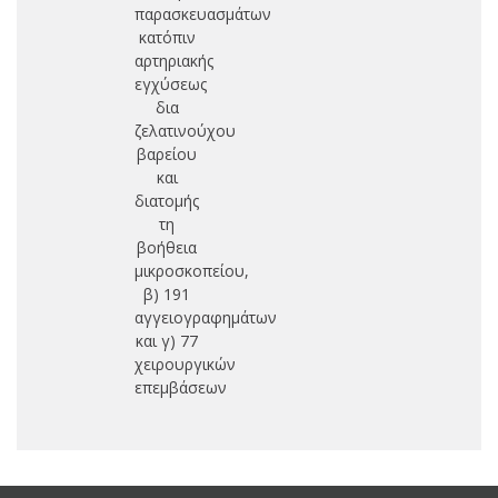
παρασκευασμάτων
κατόπιν
αρτηριακής
εγχύσεως
δια
ζελατινούχου
βαρείου
και
διατομής
τη
βοήθεια
μικροσκοπείου,
β) 191
αγγειογραφημάτων
και γ) 77
χειρουργικών
επεμβάσεων