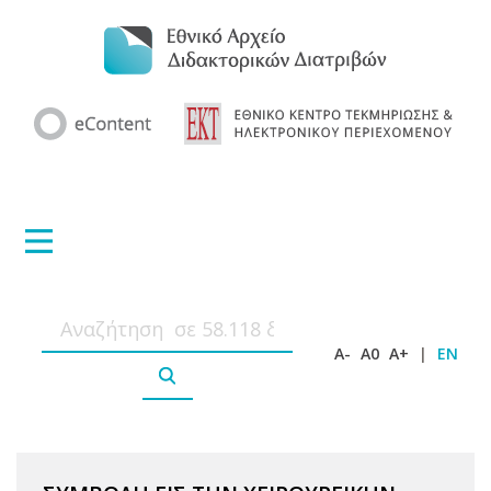
A-
A0
A+
|
EN