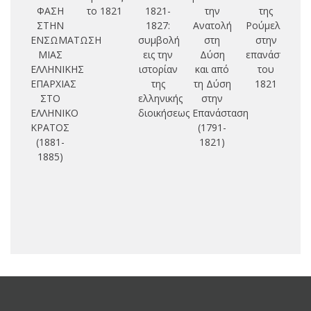
ΦΑΣΗ
το 1821
1821-
την
της
ΣΤΗΝ
1827:
Ανατολή
Ρούμελης
Π
ΕΝΣΩΜΑΤΩΣΗ
συμβολή
στη
στην
ΜΙΑΣ
εις την
Δύση
επανάσταση
Π
ΕΛΛΗΝΙΚΗΣ
ιστορίαν
και από
του
ΕΠΑΡΧΙΑΣ
της
τη Δύση
1821
ΣΤΟ
ελληνικής
στην
ΕΛΛΗΝΙΚΟ
διοικήσεως
Επανάσταση
ΚΡΑΤΟΣ
(1791-
(1881-
1821)
1885)