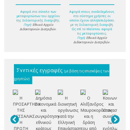
Αφορά στο σύνολο των
Αφορά στους συνδεδεμένους
μεταφορτώσων του αρχείου
στο σύστημα χρήστες οι
της διδακτορικής διατριβής.
οποίοι έχουν αλληλεπιδράσει
Πηγή:
Εθνικό Αρχείο
με τη διδακτορική διατριβή.
Διδακτορικών Διατριβών
.
Ως επί το πλείστον, αφορά
τις μεταφορτώσεις.
Πηγή:
Εθνικό Αρχείο
Διδακτορικών Διατριβών
.
Σχετικές εγγραφές
(με βάση τις επισκέψεις των
χρηστών)
Η
Δημόσια
Η
Ο
Κοινωνική
Π
ΠΡΟΣΑΡΤΗΣΗ
οικονομικά
διοικητική
Αλέξανδρος
και
ΤΗΣ
και
οργάνωσις
Μαυροκορδάτος
επαναστατική
Κ
ΘΕΣΣΑΛΙΑΣ.
συγκρότηση
κατά την
και η
συνείδηση
Σ
Η
εθνικού
Ελληνική
δράση
των
ΠΡΩΤΗ
κράτους
Επανάσταση
του από
ενόπλων
ΕΙ