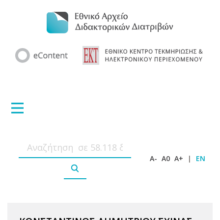
A-
A0
A+
|
EN