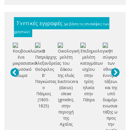
Σχετικές εγγραφές
(με βάση τις επισκέψεις των
χρηστών)
Κουβουκλιώτικα:
Ο
Οικολογική
Επιδημιολογική
Η
ένα
Πατριάρχης
μελέτη
μελέτη
σύγκρουση
Σ
μικρασιατικό
Αλεξανδρείας
του
καταγμάτων
των
Δ
γλωσσικό
Θεόφιλος
δάκου
ισχίου
εθνικών
ιδίωμα
Β'
της ελιάς
στην
έννομων
Π
Παγκώστας
bactrocera
τρίτη
τάξεων
Ο
ο
(dacus)
ηλικία
και της
Ι
Πάτμιος
oleae
στην
υπό
(1805-
(gmelin),
Πάτρα
διαμόρφωση
Ε
1825)
στην
ενωσιακής
Π
περιοχή
τάξης ως
Θ
της
προς
Κ
Αχαΐας
την