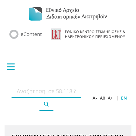
A-
A0
A+
|
EN