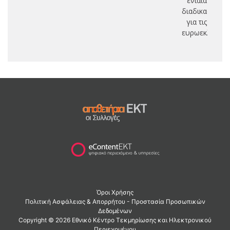
ενιαία
διαδικασία
για τις
ευρωεκλογές