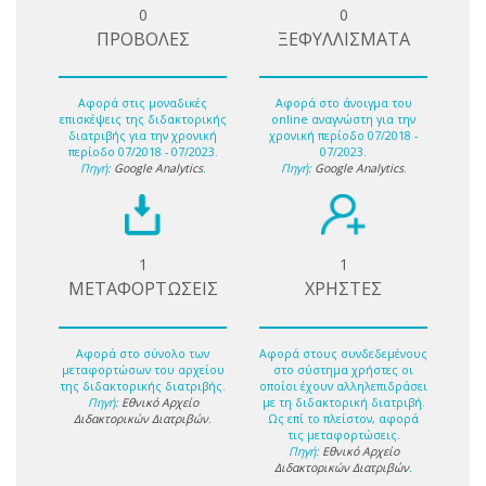
0
0
ΠΡΟΒΟΛΕΣ
ΞΕΦΥΛΛΙΣΜΑΤΑ
Αφορά στις μοναδικές
Αφορά στο άνοιγμα του
επισκέψεις της διδακτορικής
online αναγνώστη για την
διατριβής για την χρονική
χρονική περίοδο 07/2018 -
περίοδο 07/2018 - 07/2023.
07/2023.
Πηγή:
Google Analytics
.
Πηγή:
Google Analytics
.
1
1
ΜΕΤΑΦΟΡΤΩΣΕΙΣ
ΧΡΗΣΤΕΣ
Αφορά στο σύνολο των
Αφορά στους συνδεδεμένους
μεταφορτώσων του αρχείου
στο σύστημα χρήστες οι
της διδακτορικής διατριβής.
οποίοι έχουν αλληλεπιδράσει
Πηγή:
Εθνικό Αρχείο
με τη διδακτορική διατριβή.
Διδακτορικών Διατριβών
.
Ως επί το πλείστον, αφορά
τις μεταφορτώσεις.
Πηγή:
Εθνικό Αρχείο
Διδακτορικών Διατριβών
.