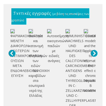
Σχετικές εγγραφές
(με βάση τις επισκέψεις των
χρηστών)
ΦΑΡΜΑΚΟΚΙΝΗΤΙΚΗ
Βιολογία
Αυτοεκτίμηση
IMMUNHISTOCHEMISCH
Causal
ΜΕΛΕΤΗ
και
οικογενειών
NACHWELS
models
F
ΔΙΑΦΟΡΩΝ
κατανομή
παιδιών
UND
and their
I
ΝΕΩΤΕΡΩΝ
των
με
HAUFIGKEIT
application
G
ΑΝΤΙΜΙΚΡΟΒΙΑΚΩΝ
πληθυσμών
ειδικές
DES
to
K
ΟΥΣΙΩΝ
των
ανάγκες
CALCITONINS,
estimate
ΜΕΤΑ
ειδών
CARCINOEMBRYONALEN
the
L
ΕΝΔΟΦΛΕΒΙΟΠΕΡΙΟΧΙΚΗ
των
ANTIGENS
effect of
D
ΕΓΧΥΣΗ
καραβίδων
UND
chronic
στα
THYREOGLOBULINS
hepatitis
J
εσωτερικά
IN C-
B
V
νερά της
ZELLKARZINOMEN
treatment
Ελλάδας
UND C-
ZELLHYPERPLASIEN
DER