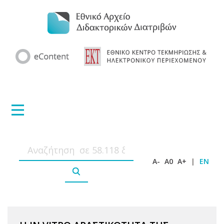
A-
A0
A+
|
EN