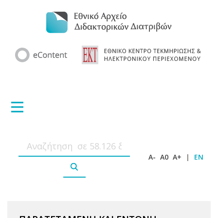
A-
A0
A+
|
EN