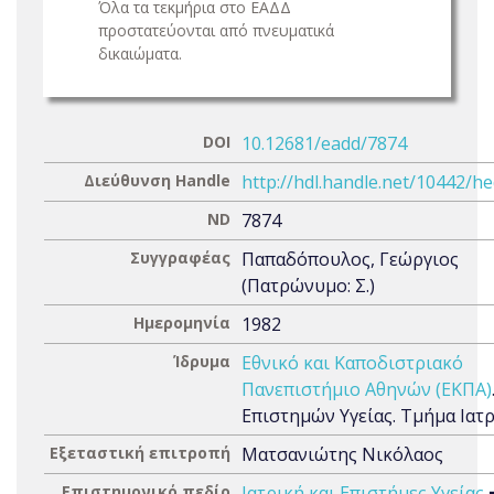
Όλα τα τεκμήρια στο ΕΑΔΔ
προστατεύονται από πνευματικά
δικαιώματα.
DOI
10.12681/eadd/7874
Διεύθυνση Handle
http://hdl.handle.net/10442/h
ND
7874
Συγγραφέας
Παπαδόπουλος, Γεώργιος
(Πατρώνυμο: Σ.)
Ημερομηνία
1982
Ίδρυμα
Εθνικό και Καποδιστριακό
Πανεπιστήμιο Αθηνών (ΕΚΠΑ)
Επιστημών Υγείας. Τμήμα Ιατ
Εξεταστική επιτροπή
Ματσανιώτης Νικόλαος
Επιστημονικό πεδίο
Ιατρική και Επιστήμες Υγείας