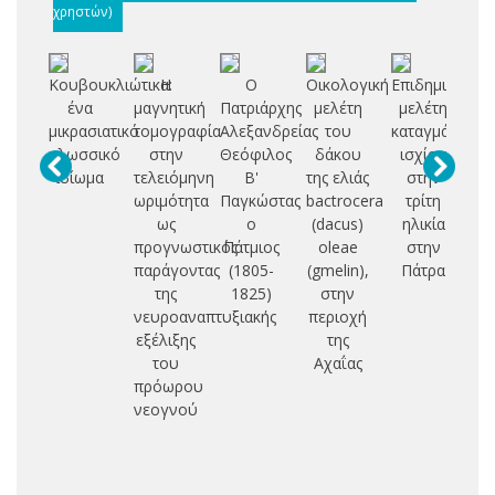
χρηστών)
Κουβουκλιώτικα:
Η
Ο
Οικολογική
Επιδημιολογι
ένα
μαγνητική
Πατριάρχης
μελέτη
μελέτη
Σ
μικρασιατικό
τομογραφία
Αλεξανδρείας
του
καταγμάτων
Δ
γλωσσικό
στην
Θεόφιλος
δάκου
ισχίου
ιδίωμα
τελειόμηνη
Β'
της ελιάς
στην
Π
ωριμότητα
Παγκώστας
bactrocera
τρίτη
Ο
ως
ο
(dacus)
ηλικία
Ι
προγνωστικός
Πάτμιος
oleae
στην
παράγοντας
(1805-
(gmelin),
Πάτρα
Ε
της
1825)
στην
Π
νευροαναπτυξιακής
περιοχή
Θ
εξέλιξης
της
Κ
του
Αχαΐας
πρόωρου
νεογνού