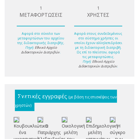
1
1
ΜΕΤΑΦΟΡΤΩΣΕΙΣ
ΧΡΗΣΤΕΣ
Αφορά στο σύνολο των
Αφορά στους συνδεδεμένους
μεταφορτώσων του αρχείου
στο σύστημα χρήστες οι
της διδακτορικής διατριβής.
οποίοι έχουν αλληλεπιδράσει
Πηγή:
Εθνικό Αρχείο
με τη διδακτορική διατριβή.
Διδακτορικών Διατριβών
.
Ως επί το πλείστον, αφορά
τις μεταφορτώσεις.
Πηγή:
Εθνικό Αρχείο
Διδακτορικών Διατριβών
.
Σχετικές εγγραφές
(με βάση τις επισκέψεις των
χρηστών)
Κουβουκλιώτικα:
Ο
Οικολογική
Επιδημιολογική
Η
ένα
Πατριάρχης
μελέτη
μελέτη
σύγκρουση
Σ
μικρασιατικό
Αλεξανδρείας
του
καταγμάτων
των
Δ