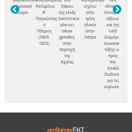
γλωσσικό
Θεόφιλος
δάκου
ισχίου
εθνικών
ιδίωμα
Β'
της ελιάς
στην
έννομων
Π
Παγκώστας
bactrocera
τρίτη
τάξεων
Ο
ο
(dacus)
ηλικία
και της
Ι
Πάτμιος
oleae
στην
υπό
(1805-
(gmelin),
Πάτρα
διαμόρφωση
Ε
1825)
στην
ενωσιακής
Π
περιοχή
τάξης ως
Θ
της
προς
Κ
Αχαΐας
την
ενιαία
διαδικασία
για τις
ευρωεκλογές