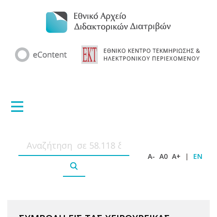
A-
A0
A+
|
EN