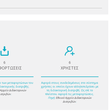
6
6
ΦΟΡΤΩΣΕΙΣ
ΧΡΗΣΤΕΣ
ο των μεταφορτώσων του
Αφορά στους συνδεδεμένους στο σύστημα
δακτορικής διατριβής.
χρήστες οι οποίοι έχουν αλληλεπιδράσει με
 Αρχείο Διδακτορικών
τη διδακτορική διατριβή. Ως επί το
ιατριβών
.
πλείστον, αφορά τις μεταφορτώσεις.
Πηγή:
Εθνικό Αρχείο Διδακτορικών
Διατριβών
.