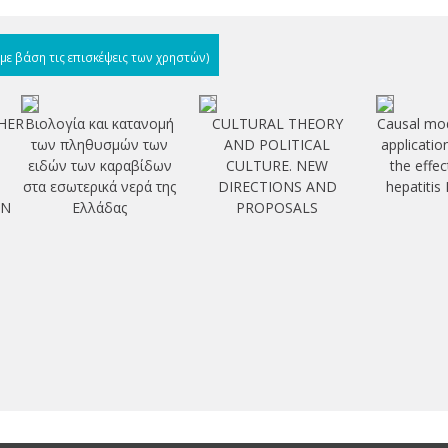
(με βάση τις επισκέψεις των χρηστών)
HER
Βιολογία και κατανομή
CULTURAL THEORY
Causal mod
των πληθυσμών των
AND POLITICAL
applicatio
ειδών των καραβίδων
CULTURE. NEW
the effec
στα εσωτερικά νερά της
DIRECTIONS AND
hepatitis
EN
Ελλάδας
PROPOSALS