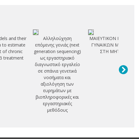
els and their
Αλληλούχηση
ΜΑΙΕΥΤΙΚΟΝ ΜΕΛΛΟΝ
n to estimate
επόμενης γενιάς (next
ΓΥΝΑΙΚΩΝ ΜΕ ΟΥΛΗ
t of chronic
generation sequencing)
ΣΤΗ ΜΗΤΡΑ
 B treatment
ως εργαστηριακό
διαγνωστικό εργαλείο
σε σπάνια γενετικά
νοσήματα και
αξιολόγηση των
ευρημάτων με
βιοπληροφορικές και
εργαστηριακές
μεθόδους