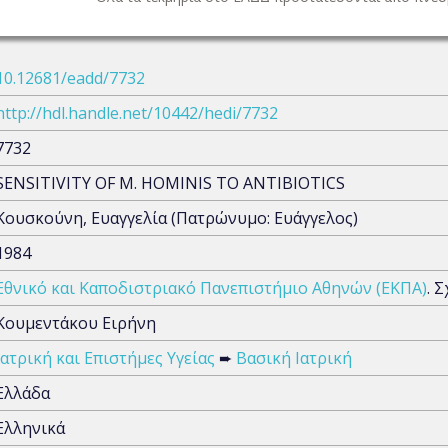
10.12681/eadd/7732
http://hdl.handle.net/10442/hedi/7732
7732
SENSITIVITY OF M. HOMINIS TO ANTIBIOTICS
Κουσκούνη, Ευαγγελία (Πατρώνυμο: Ευάγγελος)
1984
Εθνικό και Καποδιστριακό Πανεπιστήμιο Αθηνών (ΕΚΠΑ)
. 
Κουμεντάκου Ειρήνη
Ιατρική και Επιστήμες Υγείας
➨
Βασική Ιατρική
Ελλάδα
Ελληνικά