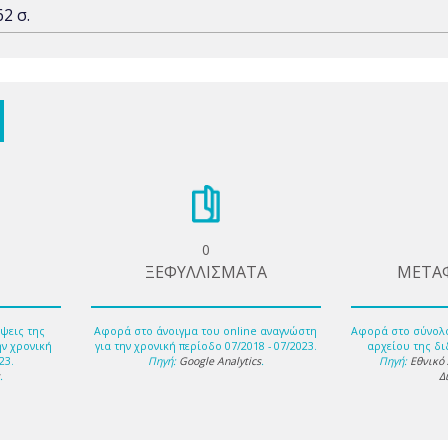
62 σ.
0
ΞΕΦΥΛΛΙΣΜΑΤΑ
ΜΕΤΑ
ψεις της
Αφορά στο άνοιγμα του online αναγνώστη
Αφορά στο σύνολ
ην χρονική
για την χρονική περίοδο 07/2018 - 07/2023.
αρχείου της δι
23.
Πηγή:
Google Analytics
.
Πηγή:
Εθνικό
s
.
Δ