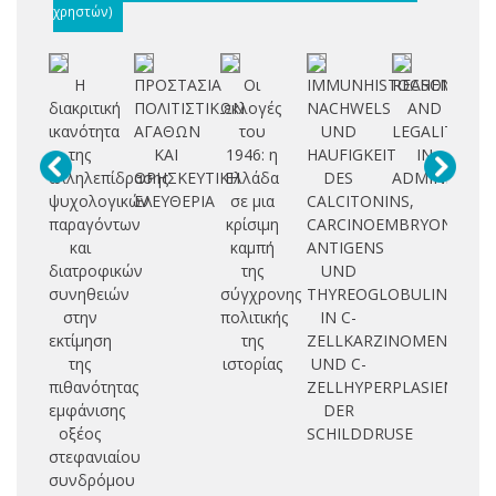
χρηστών)
Η
ΠΡΟΣΤΑΣΙΑ
Οι
IMMUNHISTOCHEMISCH
REASONING
Βι
διακριτική
ΠΟΛΙΤΙΣΤΙΚΩΝ
εκλογές
NACHWELS
AND
ικανότητα
ΑΓΑΘΩΝ
του
UND
LEGALITY
κα
της
ΚΑΙ
1946: η
HAUFIGKEIT
IN
αλληλεπίδρασης
ΘΡΗΣΚΕΥΤΙΚΗ
Ελλάδα
DES
ADMINISTRA
π
ψυχολογικών
ΕΛΕΥΘΕΡΙΑ
σε μια
CALCITONINS,
παραγόντων
κρίσιμη
CARCINOEMBRYONALEN
και
καμπή
ANTIGENS
διατροφικών
της
UND
κ
συνηθειών
σύγχρονης
THYREOGLOBULINS
στην
πολιτικής
IN C-
εσ
εκτίμηση
της
ZELLKARZINOMEN
νε
της
ιστορίας
UND C-
Ε
πιθανότητας
ZELLHYPERPLASIEN
εμφάνισης
DER
οξέος
SCHILDDRUSE
στεφανιαίου
συνδρόμου