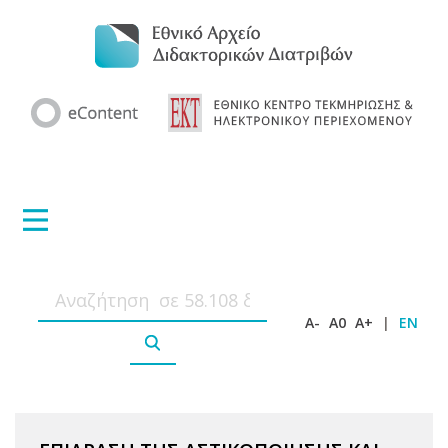
A-
A0
A+
|
EN