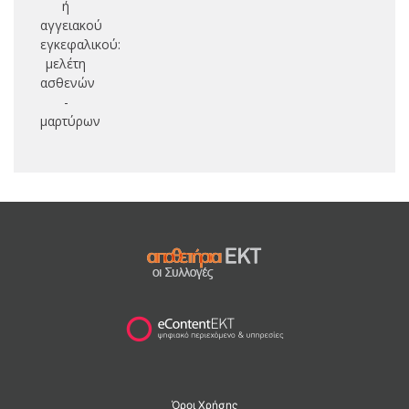
ή
αγγειακού
εγκεφαλικού:
μελέτη
ασθενών
-
μαρτύρων