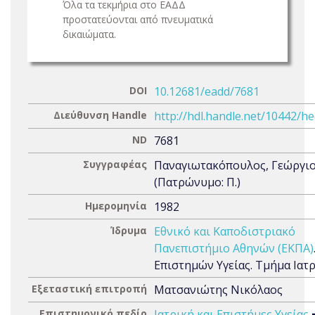
Όλα τα τεκμήρια στο ΕΑΔΔ
προστατεύονται από πνευματικά
δικαιώματα.
DOI
10.12681/eadd/7681
Διεύθυνση Handle
http://hdl.handle.net/10442/h
ND
7681
Συγγραφέας
Παναγιωτακόπουλος, Γεώργι
(Πατρώνυμο: Π.)
Ημερομηνία
1982
Ίδρυμα
Εθνικό και Καποδιστριακό
Πανεπιστήμιο Αθηνών (ΕΚΠΑ)
Επιστημών Υγείας. Τμήμα Ιατ
Εξεταστική επιτροπή
Ματσανιώτης Νικόλαος
Επιστημονικό πεδίο
Ιατρική και Επιστήμες Υγείας