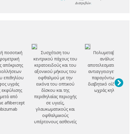
Διατριβών
.
κή ποσοτική
Συσχέτιση του
Πολυμεταβλητή
φομετρική
κεντρικού πάχους του
ανάλυση
ης απόκρισης
κερατοειδούς και του
αποτελεσματικότητας
κολλήσεων
αξονικού μήκους του
αντιαγγειογενετικών
υ επιθηλίου
οφθαλμού με την
παραγόντων στο
φος υγράς
εικόνα του οπτικού
διαβητικό οίδημα της
ς εκφύλισης
δίσκου και της
ωχράς κηλίδας
μετά από
περιθηλαίας περιοχής
ε aflibercept
σε υγιείς,
nibizumab
γλαυκωματικούς και
οφθαλμικούς
υπέρτονους ασθενείς