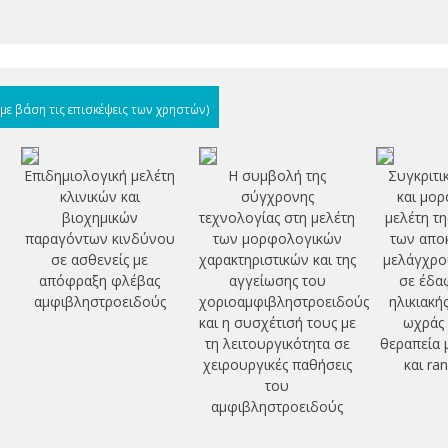
(με βάση τις επισκέψεις των χρηστών)
Επιδημιολογική μελέτη
Η συμβολή της
Συγκριτι
κλινικών και
σύγχρονης
και μορ
βιοχημικών
τεχνολογίας στη μελέτη
μελέτη τ
παραγόντων κινδύνου
των μορφολογικών
των απο
σε ασθενείς με
χαρακτηριστικών και της
μελάγχρο
απόφραξη φλέβας
αγγείωσης του
σε έδα
αμφιβληστροειδούς
χοριοαμφιβληστροειδούς
ηλικιακή
και η συσχέτισή τους με
ωχράς 
τη λειτουργικότητα σε
θεραπεία μ
χειρουργικές παθήσεις
και ra
του
αμφιβληστροειδούς