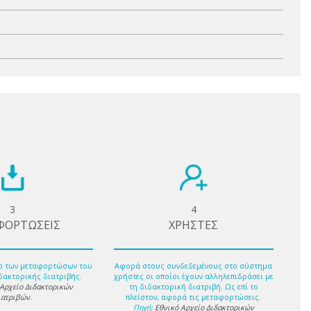
3
4
ΦΟΡΤΩΣΕΙΣ
ΧΡΗΣΤΕΣ
ο των μεταφορτώσων του
Αφορά στους συνδεδεμένους στο σύστημα
δακτορικής διατριβής.
χρήστες οι οποίοι έχουν αλληλεπιδράσει με
 Αρχείο Διδακτορικών
τη διδακτορική διατριβή. Ως επί το
ιατριβών
.
πλείστον, αφορά τις μεταφορτώσεις.
Πηγή:
Εθνικό Αρχείο Διδακτορικών