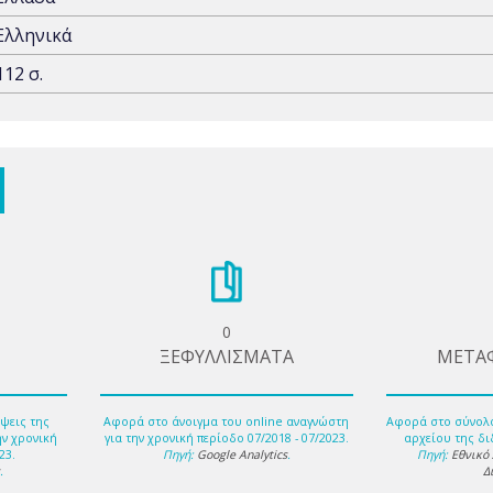
Ελληνικά
112 σ.
0
ΞΕΦΥΛΛΙΣΜΑΤΑ
ΜΕΤΑ
ψεις της
Αφορά στο άνοιγμα του online αναγνώστη
Αφορά στο σύνολ
ην χρονική
για την χρονική περίοδο 07/2018 - 07/2023.
αρχείου της δι
23.
Πηγή:
Google Analytics
.
Πηγή:
Εθνικό
s
.
Δ