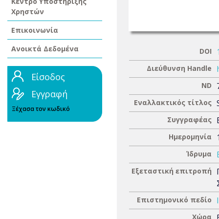
Κέντρο Υποστήριξης
Χρηστών
Επικοινωνία
Ανοικτά Δεδομένα
DOI
Διεύθυνση Handle
Είσοδος
ND
Εγγραφή
Εναλλακτικός τίτλος
Ξέχασα τον κωδικό
Συγγραφέας
Ημερομηνία
Ίδρυμα
Εξεταστική επιτροπή
Επιστημονικό πεδίο
Χώρα