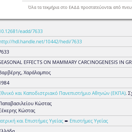
Όλα τα τεκμήρια στο ΕΑΔΔ προστατεύονται από πνευμ
10.12681/eadd/7633
http://hdl.handle.net/10442/hedi/7633
7633
SEASONAL EFFECTS ON MAMMARY CARCINOGENESIS IN G
Βαρβέρης, Χαράλαμπος
1984
Εθνικό και Καποδιστριακό Πανεπιστήμιο Αθηνών (ΕΚΠΑ)
. 
Παπαβασιλείου Κώστας
Σέκερης Κώστας
Ιατρική και Επιστήμες Υγείας
➨
Επιστήμες Υγείας
Ελλάδα