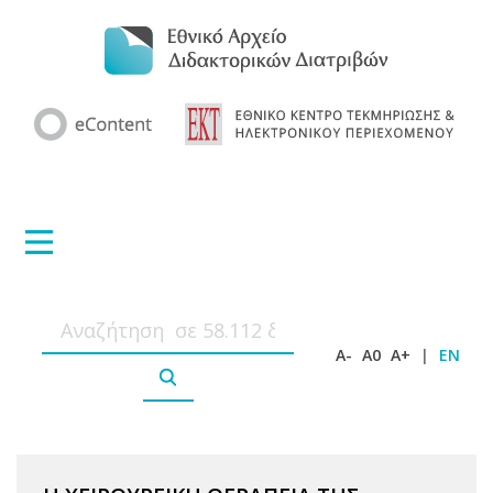
A-
A0
A+
|
EN