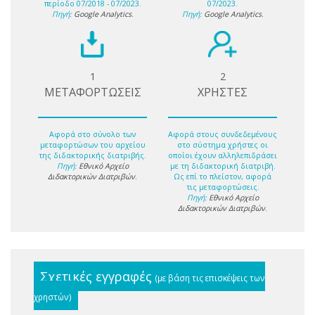
περίοδο 07/2018 - 07/2023.
07/2023.
Πηγή:
Google Analytics
.
Πηγή:
Google Analytics
.
1
2
ΜΕΤΑΦΟΡΤΩΣΕΙΣ
ΧΡΗΣΤΕΣ
Αφορά στο σύνολο των
Αφορά στους συνδεδεμένους
μεταφορτώσων του αρχείου
στο σύστημα χρήστες οι
της διδακτορικής διατριβής.
οποίοι έχουν αλληλεπιδράσει
Πηγή:
Εθνικό Αρχείο
με τη διδακτορική διατριβή.
Διδακτορικών Διατριβών
.
Ως επί το πλείστον, αφορά
τις μεταφορτώσεις.
Πηγή:
Εθνικό Αρχείο
Διδακτορικών Διατριβών
.
Σχετικές εγγραφές
(με βάση τις επισκέψεις των
χρηστών)