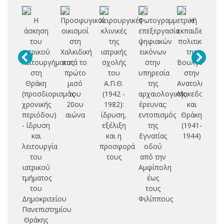
Η
Προσφυγικοί
Χειρουργικές
Φωτογραμμετρική
Η
Α
άσκηση
οικισμοί
κλινικές
επεξεργασία
εκπαιδευτική
αυ
του
στη
της
ψηφιακών
πολιτική
ιατρικού
Χαλκιδική
ιατρικής
εικόνων
της
ε
λειτουργήματος
κατά το
σχολής
στην
Βουλγαρίας
κ
στη
πρώτο
του
υπηρεσία
στην
χ
Θράκη
μισό
Α.Π.Θ.
της
Ανατολική
(προσδιορισμός
του
(1942 -
αρχαιολογικής
Μακεδονία
χρονικής
20ου
1982):
έρευνας:
και
ε
περιόδου)
αιώνα
ίδρυση,
εντοπισμός
Θράκη
- ίδρυση
εξέλιξη
της
(1941-
Θ
και
και η
Εγνατίας
1944)
λειτουργία
προσφορά
οδού
του
τους
από την
ιατρικού
Αμφίπολη
τμήματος
έως
του
τους
Δημοκριτείου
Φιλίππους
Πανεπιστημίου
Θράκης