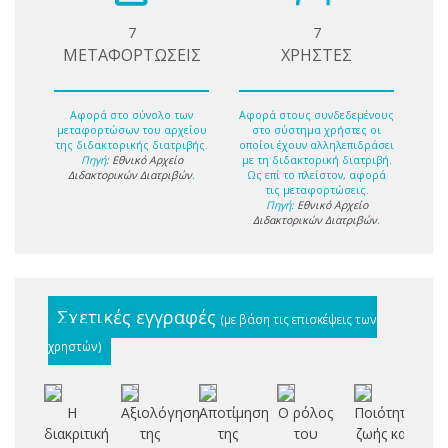
7
7
ΜΕΤΑΦΟΡΤΩΣΕΙΣ
ΧΡΗΣΤΕΣ
Αφορά στο σύνολο των
Αφορά στους συνδεδεμένους
μεταφορτώσων του αρχείου
στο σύστημα χρήστες οι
της διδακτορικής διατριβής.
οποίοι έχουν αλληλεπιδράσει
Πηγή:
Εθνικό Αρχείο
με τη διδακτορική διατριβή.
Διδακτορικών Διατριβών
.
Ως επί το πλείστον, αφορά
τις μεταφορτώσεις.
Πηγή:
Εθνικό Αρχείο
Διδακτορικών Διατριβών
.
Σχετικές εγγραφές
(με βάση τις επισκέψεις των
χρηστών)
Η
Αξιολόγηση
Αποτίμηση
Ο ρόλος
Ποιότητα
διακριτική
της
της
του
ζωής και
αξ