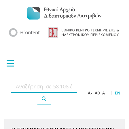
A-
A0
A+
|
EN