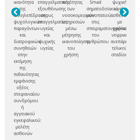
ικανότητα
επαγγελματικής
ποιότητας
Smad
ψυχική
της
εξουθένωσης
των
σηματοδοτικού
υγεία
α
αλληλεπίδρασης
στους
νοσοκομειακών
μονοπατιού
ασθενών
δυ
ψυχολογικών
επαγγελματίες
υπηρεσιών
στις
με
ω
παραγόντων
υγείας
μέσω
σπειραματονεφρίτιδες
χρόνια
α
και
και
μέτρησης
του
νεφρική
πα
διατροφικών
ψυχικής
ικανοποίησης
ανθρώπου
ανεπάρκεια
συνηθειών
υγείας
του
τελικού
ν
στην
χρήστη
σταδίου
εκτίμηση
της
πιθανότητας
εμφάνισης
οξέος
στεφανιαίου
συνδρόμου
ή
αγγειακού
εγκεφαλικού:
μελέτη
ασθενών
-