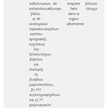
παθολογικών
de
enquete
βέλτιστος
τυ
καταστάσεων:
l'Europe
faite
έλεγχος
υ
βάσει :
dans la
α) 40
region
ανατομικών
atbenienne
παρασκευασμάτων
κατόπιν
αρτηριακής
εγχύσεως
δια
ζελατινούχου
βαρείου
και
διατομής
τη
βοήθεια
μικροσκοπείου,
β) 191
αγγειογραφημάτων
και γ) 77
χειρουργικών