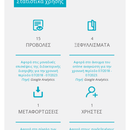
Στατιστικά χρήσης
15
4
ΠΡΟΒΟΛΕΣ
ΞΕΦΥΛΛΙΣΜΑΤΑ
Αφορά στις μοναδικές
Αφορά στο άνοιγμα του
επισκέψεις της διδακτορικής
online αναγνώστη για την
διατριβής για την χρονική
χρονική περίοδο 07/2018 -
περίοδο 07/2018 - 07/2023.
07/2023.
Πηγή:
Google Analytics
.
Πηγή:
Google Analytics
.
1
1
ΜΕΤΑΦΟΡΤΩΣΕΙΣ
ΧΡΗΣΤΕΣ
Αφορά στο σύνολο των
Αφορά στους συνδεδεμένους