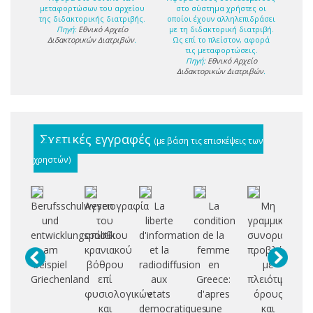
μεταφορτώσων του αρχείου
στο σύστημα χρήστες οι
της διδακτορικής διατριβής.
οποίοι έχουν αλληλεπιδράσει
Πηγή:
Εθνικό Αρχείο
με τη διδακτορική διατριβή.
Διδακτορικών Διατριβών
.
Ως επί το πλείστον, αφορά
τις μεταφορτώσεις.
Πηγή:
Εθνικό Αρχείο
Διδακτορικών Διατριβών
.
Σχετικές εγγραφές
(με βάση τις επισκέψεις των
χρηστών)
Berufsschulwesen
Αγγειογραφία
La
La
Μη
Σ
und
του
liberte
condition
γραμμικά
ε
entwicklungspolitik
οπίσθιου
d'information
de la
συνοριακά
αξ
am
κρανιακού
et la
femme
προβλήματα
beispiel
βόθρου
radiodiffusion
en
με
η
Griechenland
επί
aux
Greece:
πλειότιμους
φυσιολογικών
etats
d'apres
όρους
δι
και
democratiques
une
και