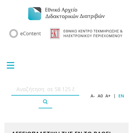
A-
A0
A+
|
EN