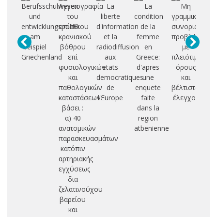
Berufsschulwesen
Αγγειογραφία
La
La
Μη
Σ
und
του
liberte
condition
γραμμικά
ε
entwicklungspolitik
οπίσθιου
d'information
de la
συνοριακά
αξ
am
κρανιακού
et la
femme
προβλήματα
beispiel
βόθρου
radiodiffusion
en
με
η
Griechenland
επί
aux
Greece:
πλειότιμους
φυσιολογικών
etats
d'apres
όρους
δι
και
democratiques
une
και
παθολογικών
de
enquete
βέλτιστος
τυ
καταστάσεων:
l'Europe
faite
έλεγχος
υ
βάσει :
dans la
α) 40
region
ανατομικών
atbenienne
παρασκευασμάτων
κατόπιν
αρτηριακής
εγχύσεως
δια
ζελατινούχου
βαρείου
και