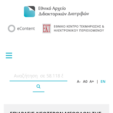
A-
A0
A+
|
EN