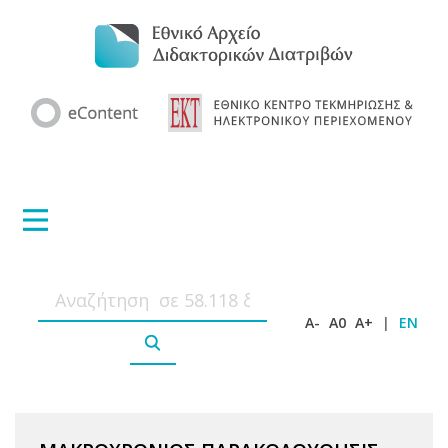
A-
A0
A+
|
EN