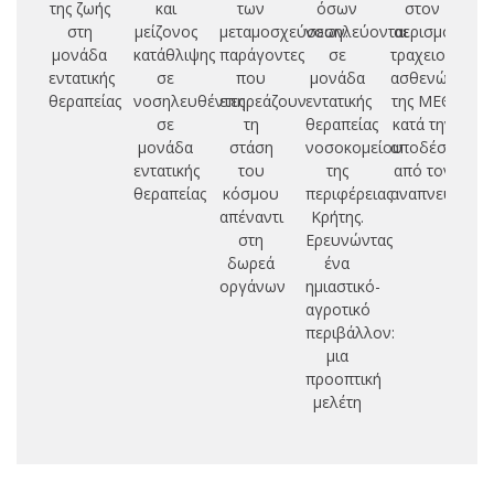
της ζωής
και
των
όσων
στον
α
στη
μείζονος
μεταμοσχεύσεων:
νοσηλεύονται
αερισμό
π
μονάδα
κατάθλιψης
παράγοντες
σε
τραχειοστομη
υ
εντατικής
σε
που
μονάδα
ασθενών
θεραπείας
νοσηλευθέντες
επηρεάζουν
εντατικής
της ΜΕΘ
τ
σε
τη
θεραπείας
κατά την
σ
μονάδα
στάση
νοσοκομείου
αποδέσμευση
εντατικής
του
της
από τον
θ
θεραπείας
κόσμου
περιφέρειας
αναπνευτήρα
απέναντι
Κρήτης.
α
στη
Ερευνώντας
δωρεά
ένα
οργάνων
ημιαστικό-
αγροτικό
περιβάλλον:
μια
προοπτική
μελέτη