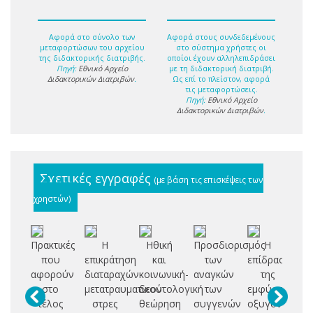
Αφορά στο σύνολο των
Αφορά στους συνδεδεμένους
μεταφορτώσων του αρχείου
στο σύστημα χρήστες οι
της διδακτορικής διατριβής.
οποίοι έχουν αλληλεπιδράσει
Πηγή:
Εθνικό Αρχείο
με τη διδακτορική διατριβή.
Διδακτορικών Διατριβών
.
Ως επί το πλείστον, αφορά
τις μεταφορτώσεις.
Πηγή:
Εθνικό Αρχείο
Διδακτορικών Διατριβών
.
Σχετικές εγγραφές
(με βάση τις επισκέψεις των
χρηστών)
Πρακτικές
Η
Ηθική
Προσδιορισμός
Η
Μ
που
επικράτηση
και
των
επίδραση
αφορούν
διαταραχών
κοινωνική-
αναγκών
της
υπ
στο
μετατραυματικού
δεοντολογική
των
εμφύσησης
τέλος
στρες
θεώρηση
συγγενών
οξυγόνου
σ