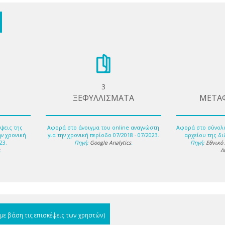
3
ΞΕΦΥΛΛΙΣΜΑΤΑ
ΜΕΤΑ
ψεις της
Αφορά στο άνοιγμα του online αναγνώστη
Αφορά στο σύνολ
ην χρονική
για την χρονική περίοδο 07/2018 - 07/2023.
αρχείου της δι
23.
Πηγή:
Google Analytics
.
Πηγή:
Εθνικό
s
.
Δ
(με βάση τις επισκέψεις των χρηστών)