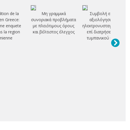
ition de la
Μη γραμμικά
Συμβολή εις την
n Greece:
συνοριακά προβλήματα
αξιολόγησιν του
une enquete
με πλειότιμους όρους
ηλεκτρονυσταγμογραφή
ns la region
και βέλτιστος έλεγχος
επί διατρήσεως του
nienne
τυμπανικού υμένος