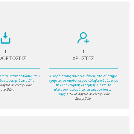
1
1
ΦΟΡΤΩΣΕΙΣ
ΧΡΗΣΤΕΣ
ο των μεταφορτώσων του
Αφορά στους συνδεδεμένους στο σύστημα
δακτορικής διατριβής.
χρήστες οι οποίοι έχουν αλληλεπιδράσει με
 Αρχείο Διδακτορικών
τη διδακτορική διατριβή. Ως επί το
ιατριβών
.
πλείστον, αφορά τις μεταφορτώσεις.
Πηγή:
Εθνικό Αρχείο Διδακτορικών
Διατριβών
.