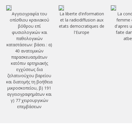
Αγγειογραφία του
La liberte d'information
La cond
οπίσθιου κρανιακού
et la radiodiffusion aux
femme e
βόθρου επί
etats democratiques de
d'apres 
φυσιολογικών και
l'Europe
faite da
παθολογικών
atbe
καταστάσεων: βάσει : α)
40 ανατομικών
παρασκευασμάτων
κατόπιν αρτηριακής
εγχύσεως δια
ζελατινούχου βαρείου
και διατομής τη βοήθεια
μικροσκοπείου, β) 191
αγγειογραφημάτων και
γ) 77 χειρουργικών
επεμβάσεων