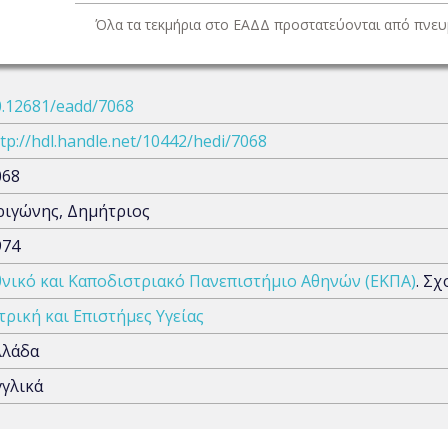
Όλα τα τεκμήρια στο ΕΑΔΔ προστατεύονται από πνευμ
0.12681/eadd/7068
tp://hdl.handle.net/10442/hedi/7068
068
ριγώνης, Δημήτριος
974
θνικό και Καποδιστριακό Πανεπιστήμιο Αθηνών (ΕΚΠΑ)
. Σ
τρική και Επιστήμες Υγείας
λλάδα
γγλικά