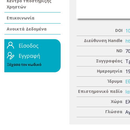
Κέντρο Υποστήριξης
Χρηστών
Επικοινωνία
Ανοικτά Δεδομένα
DOI
1
Διεύθυνση Handle
ht
Είσοδος
ND
7
Εγγραφή
Συγγραφέας
Τ
Ξέχασα τον κωδικό
Ημερομηνία
1
Ίδρυμα
Ε
Επιστημονικό πεδίο
Ια
Χώρα
Ε
Γλώσσα
Α