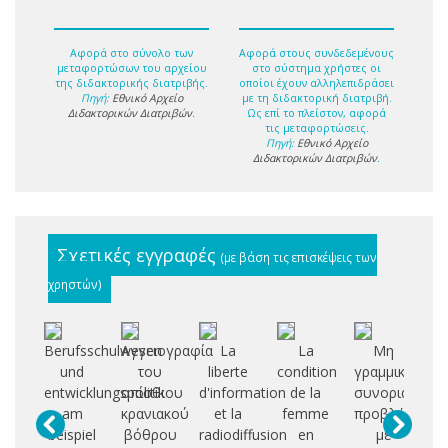
Αφορά στο σύνολο των
Αφορά στους συνδεδεμένους
μεταφορτώσων του αρχείου
στο σύστημα χρήστες οι
της διδακτορικής διατριβής.
οποίοι έχουν αλληλεπιδράσει
Πηγή:
Εθνικό Αρχείο
με τη διδακτορική διατριβή.
Διδακτορικών Διατριβών
.
Ως επί το πλείστον, αφορά
τις μεταφορτώσεις.
Πηγή:
Εθνικό Αρχείο
Διδακτορικών Διατριβών
.
Σχετικές εγγραφές
(με βάση τις επισκέψεις των
χρηστών)
Berufsschulwesen
Αγγειογραφία
La
La
Μη
Σ
und
του
liberte
condition
γραμμικά
ε
entwicklungspolitik
οπίσθιου
d'information
de la
συνοριακά
αξ
am
κρανιακού
et la
femme
προβλήματα
beispiel
βόθρου
radiodiffusion
en
με
η