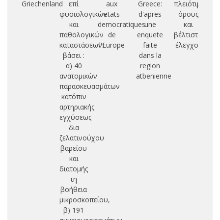
Griechenland
επί
aux
Greece:
πλειότιμους
φυσιολογικών
etats
d'apres
όρους
δι
και
democratiques
une
και
παθολογικών
de
enquete
βέλτιστος
τυ
καταστάσεων:
l'Europe
faite
έλεγχος
υ
βάσει :
dans la
α) 40
region
ανατομικών
atbenienne
παρασκευασμάτων
κατόπιν
αρτηριακής
εγχύσεως
δια
ζελατινούχου
βαρείου
και
διατομής
τη
βοήθεια
μικροσκοπείου,
β) 191