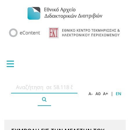
A-
A0
A+
|
EN