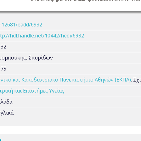
0.12681/eadd/6932
tp://hdl.handle.net/10442/hedi/6932
932
ρομπούκης, Σπυρίδων
975
θνικό και Καποδιστριακό Πανεπιστήμιο Αθηνών (ΕΚΠΑ)
. Σ
τρική και Επιστήμες Υγείας
λλάδα
γγλικά