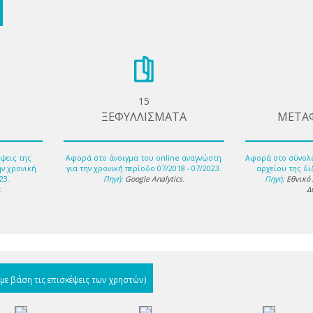
15
ΞΕΦΥΛΛΙΣΜΑΤΑ
ΜΕΤΑ
ψεις της
Αφορά στο άνοιγμα του online αναγνώστη
Αφορά στο σύνολ
ην χρονική
για την χρονική περίοδο 07/2018 - 07/2023.
αρχείου της δι
23.
Πηγή:
Google Analytics
.
Πηγή:
Εθνικό
s
.
Δ
(με βάση τις επισκέψεις των χρηστών)