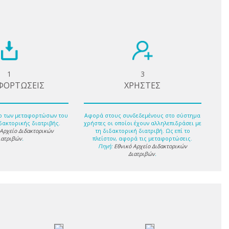
1
3
ΦΟΡΤΩΣΕΙΣ
ΧΡΗΣΤΕΣ
ο των μεταφορτώσων του
Αφορά στους συνδεδεμένους στο σύστημα
δακτορικής διατριβής.
χρήστες οι οποίοι έχουν αλληλεπιδράσει με
 Αρχείο Διδακτορικών
τη διδακτορική διατριβή. Ως επί το
ιατριβών
.
πλείστον, αφορά τις μεταφορτώσεις.
Πηγή:
Εθνικό Αρχείο Διδακτορικών
Διατριβών
.