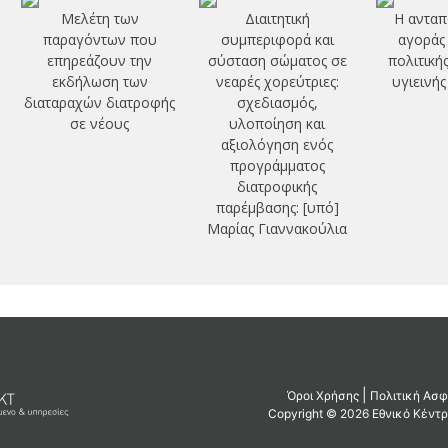
Μελέτη των
Διαιτητική
Η ανταπ
παραγόντων που
συμπεριφορά και
αγοράς 
επηρεάζουν την
σύσταση σώματος σε
πολιτική
εκδήλωση των
νεαρές χορεύτριες:
υγιεινή
διαταραχών διατροφής
σχεδιασμός,
σε νέους
υλοποίηση και
αξιολόγηση ενός
προγράμματος
διατροφικής
παρέμβασης: [υπό]
Μαρίας Γιαννακούλια