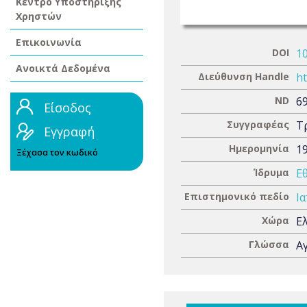
Κέντρο Υποστήριξης
Χρηστών
Επικοινωνία
DOI
1
Ανοικτά Δεδομένα
Διεύθυνση Handle
ht
ND
6
Είσοδος
Συγγραφέας
Τ
Εγγραφή
Ημερομηνία
1
Ξέχασα τον κωδικό
Ίδρυμα
Ε
Επιστημονικό πεδίο
Ια
Χώρα
Ε
Γλώσσα
Α