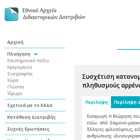
Αρχική
Πλοήγηση
Επιστημονικό πεδίο
Ημερομηνία
Συγγραφέας
Συσχέτιση κατανο
Χώρα
πληθυσμούς αρρέν
Γλώσσα
Ίδρυμα
Περίληψη
Περίληψη 
Σχετικά με το ΕΑΔΔ
Εισαγωγή Η θεώρηση του 
Κατάθεση Διατριβής
ετών, από δαιμονο-μαγι
Συχνές Ερωτήσεις
Έλληνες φιλοσόφους, ειδ
ανθρώπινης ιδιοσυγκρασ