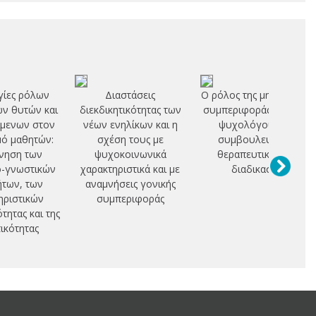
ίες ρόλων
Διαστάσεις
Ο ρόλος της μη λεκτικής
ν θυτών και
διεκδικητικότητας των
συμπεριφοράς του/της
είμενων στον
νέων ενηλίκων και η
ψυχολόγου στη
ό μαθητών:
σχέση τους με
συμβουλευτική-
νηση των
ψυχοκοινωνικά
θεραπευτική στη
ο-γνωστικών
χαρακτηριστικά και με
διαδικασία
ήτων, των
αναμνήσεις γονικής
ηριστικών
συμπεριφοράς
τητας και της
τικότητας