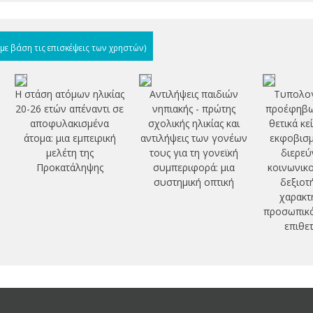
(με βάση τις επισκέψεις των χρηστών)
Η στάση ατόμων ηλικίας
Αντιλήψεις παιδιών
Τυπολογ
20-26 ετών απέναντι σε
νηπιακής - πρώτης
προέφηβω
αποφυλακισμένα
σχολικής ηλικίας και
θετικά κ
άτομα: μια εμπειρική
αντιλήψεις των γονέων
εκφοβισμ
μελέτη της
τους για τη γονεϊκή
διερεύ
Προκατάληψης
συμπεριφορά: μια
κοινωνικ
συστημική οπτική
δεξιοτ
χαρακτ
προσωπικό
επιθε