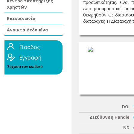
Κέντρο Υποστήριξης
προσωπικότητας, είναι π
Χρηστών
δυσπροσαρμοστικές παρα
θεωρηθούν ως διαστάσει
Επικοινωνία
διαταραχές. Η Διαταραχή τη
Ανοικτά Δεδομένα
Είσοδος
Εγγραφή
Ξέχασα τον κωδικό
DOI
Διεύθυνση Handle
ND