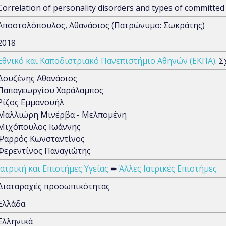
Correlation of personality disorders and types of committed
Αποστολόπουλος, Αθανάσιος (Πατρώνυμο: Σωκράτης)
2018
Εθνικό και Καποδιστριακό Πανεπιστήμιο Αθηνών (ΕΚΠΑ)
. 
Δουζένης Αθανάσιος
Παπαγεωργίου Χαράλαμπος
Ρίζος Εμμανουήλ
Μαλλιώρη Μινέρβα - Μελπομένη
Μιχόπουλος Ιωάννης
Ψαρρός Κωνσταντίνος
Φερεντίνος Παναγιώτης
Ιατρική και Επιστήμες Υγείας
➨
Άλλες Ιατρικές Επιστήμες
Διαταραχές προσωπικότητας
Ελλάδα
Ελληνικά