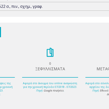
522 σ., πιν., σχημ., γραφ.
0
ΞΕΦΥΛΛΙΣΜΑΤΑ
ΜΕΤΑ
ψεις της
Αφορά στο άνοιγμα του online αναγνώστη
Αφορά στο σύνολ
ην χρονική
για την χρονική περίοδο 07/2018 - 07/2023.
αρχείου της δι
23.
Πηγή:
Google Analytics
.
Πηγή:
Εθνικό
s
.
Δ