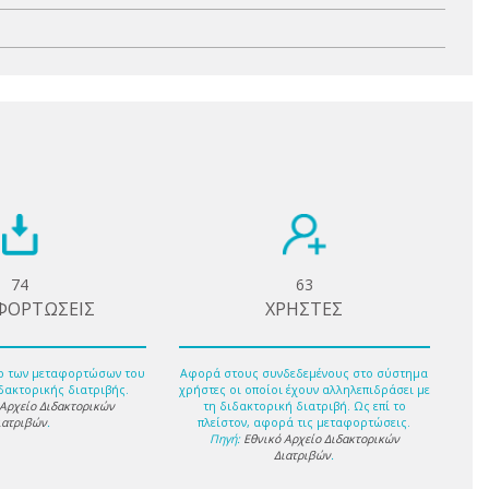
74
63
ΦΟΡΤΩΣΕΙΣ
ΧΡΗΣΤΕΣ
ο των μεταφορτώσων του
Αφορά στους συνδεδεμένους στο σύστημα
δακτορικής διατριβής.
χρήστες οι οποίοι έχουν αλληλεπιδράσει με
 Αρχείο Διδακτορικών
τη διδακτορική διατριβή. Ως επί το
ιατριβών
.
πλείστον, αφορά τις μεταφορτώσεις.
Πηγή:
Εθνικό Αρχείο Διδακτορικών
Διατριβών
.